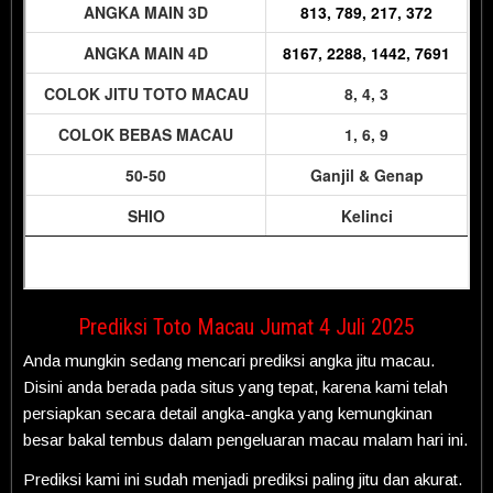
Prediksi Toto Macau Jumat 4 Juli 2025
Anda mungkin sedang mencari prediksi angka jitu macau.
Disini anda berada pada situs yang tepat, karena kami telah
persiapkan secara detail angka-angka yang kemungkinan
besar bakal tembus dalam pengeluaran macau malam hari ini.
Prediksi kami ini sudah menjadi prediksi paling jitu dan akurat.