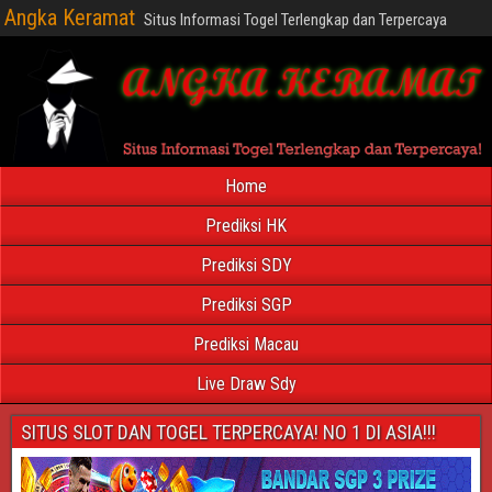
Angka Keramat
Situs Informasi Togel Terlengkap dan Terpercaya
Home
Prediksi HK
Prediksi SDY
Prediksi SGP
Prediksi Macau
Live Draw Sdy
SITUS SLOT DAN TOGEL TERPERCAYA! NO 1 DI ASIA!!!