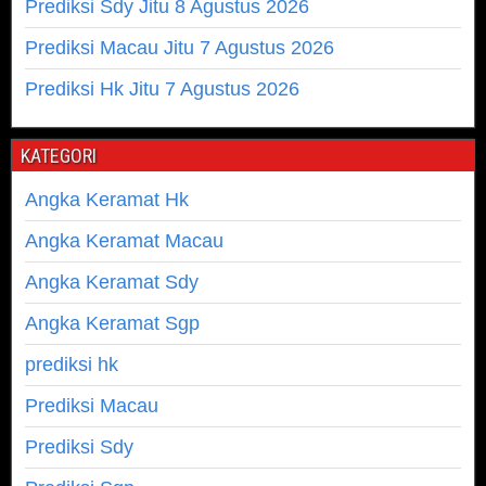
Prediksi Sdy Jitu 8 Agustus 2026
Prediksi Macau Jitu 7 Agustus 2026
Prediksi Hk Jitu 7 Agustus 2026
KATEGORI
Angka Keramat Hk
Angka Keramat Macau
Angka Keramat Sdy
Angka Keramat Sgp
prediksi hk
Prediksi Macau
Prediksi Sdy