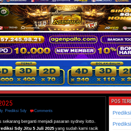
POS TER
 2025
dy
,
Prediksi Sdy
Comments
Prediks
sekarang berganti menjadi pasaran sydney lotto.
Prediks
ediksi Sdy Jitu 5 Juli 2025
yang sudah kami racik