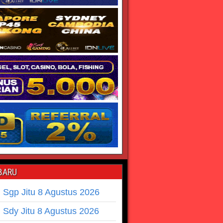
BARU
i Sgp Jitu 8 Agustus 2026
i Sdy Jitu 8 Agustus 2026