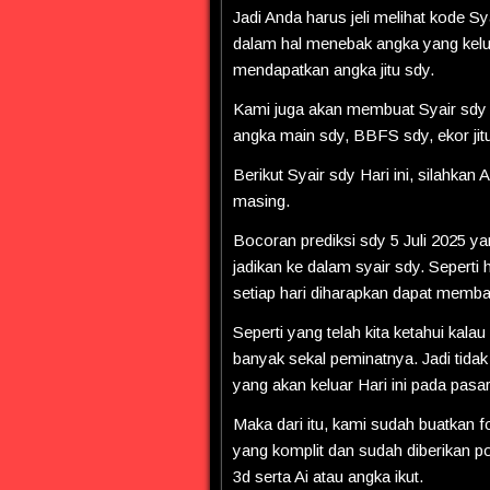
Jadi Anda harus jeli melihat kode S
dalam hal menebak angka yang kelu
mendapatkan angka jitu sdy.
Kami juga akan membuat Syair sdy 
angka main sdy, BBFS sdy, ekor jit
Berikut Syair sdy Hari ini, silahka
masing.
Bocoran prediksi sdy 5 Juli 2025 y
jadikan ke dalam syair sdy. Seperti 
setiap hari diharapkan dapat memban
Seperti yang telah kita ketahui ka
banyak sekal peminatnya. Jadi tida
yang akan keluar Hari ini pada pas
Maka dari itu, kami sudah buatkan 
yang komplit dan sudah diberikan p
3d serta Ai atau angka ikut.