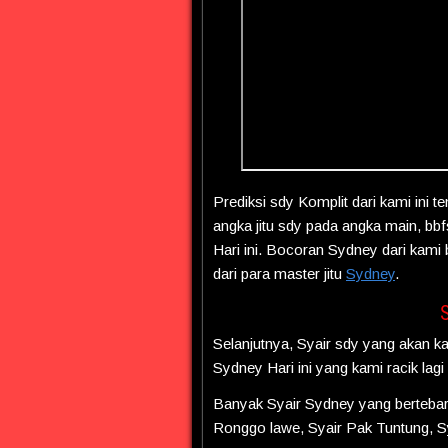
Prediksi sdy Komplit dari kami in
angka jitu sdy pada angka main, bbfs
Hari ini. Bocoran Sydney dari kami
dari para master jitu
Sydney
.
S
Selanjutnya, Syair sdy yang akan ka
Sydney Hari ini yang kami racik lagi
Banyak Syair Sydney yang bertebara
Ronggo lawe, Syair Pak Tuntung, Sy