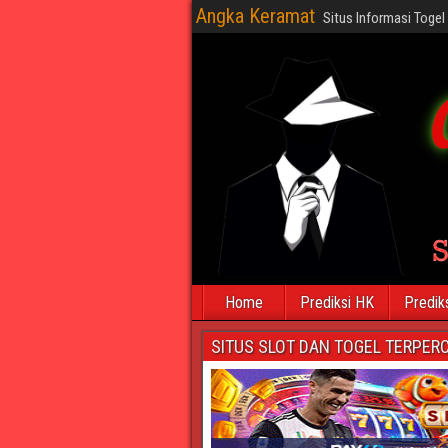
Angka Keramat
Situs Informasi Togel
Home
Prediksi HK
Predik
SITUS SLOT DAN TOGEL TERPERCAY