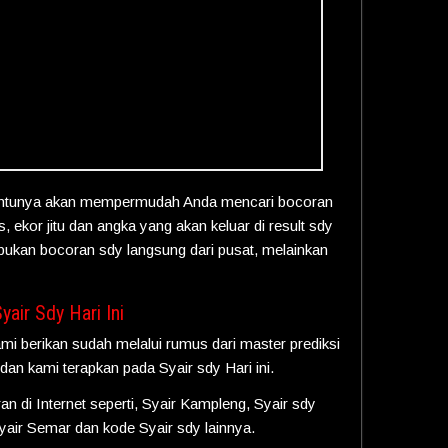
i tentunya akan mempermudah Anda mencari bocoran
, ekor jitu dan angka yang akan keluar di result sdy
 bukan bocoran sdy langsung dari pusat, melainkan
yair Sdy Hari Ini
mi berikan sudah melalui rumus dari master prediksi
 dan kami terapkan pada Syair sdy Hari ini.
n di Internet seperti, Syair Kampleng, Syair sdy
air Semar dan kode Syair sdy lainnya.