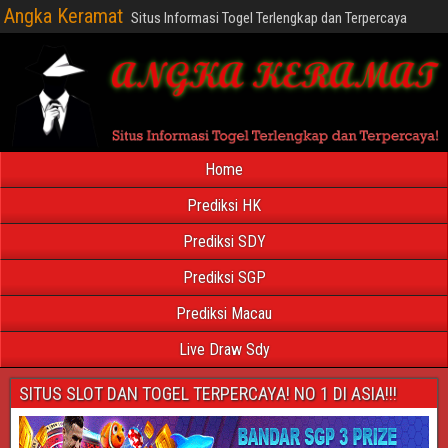
Angka Keramat
Situs Informasi Togel Terlengkap dan Terpercaya
Home
Prediksi HK
Prediksi SDY
Prediksi SGP
Prediksi Macau
Live Draw Sdy
SITUS SLOT DAN TOGEL TERPERCAYA! NO 1 DI ASIA!!!