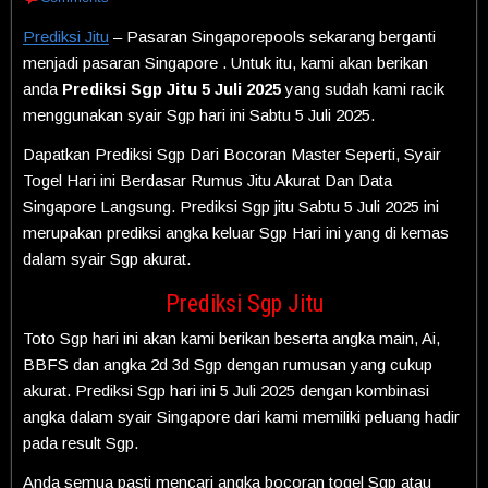
Prediksi Jitu
– Pasaran Singaporepools sekarang berganti
menjadi pasaran Singapore . Untuk itu, kami akan berikan
anda
Prediksi Sgp Jitu 5 Juli 2025
yang sudah kami racik
menggunakan syair Sgp hari ini Sabtu 5 Juli 2025.
Dapatkan Prediksi Sgp Dari Bocoran Master Seperti, Syair
Togel Hari ini Berdasar Rumus Jitu Akurat Dan Data
Singapore Langsung. Prediksi Sgp jitu Sabtu 5 Juli 2025 ini
merupakan prediksi angka keluar Sgp Hari ini yang di kemas
dalam syair Sgp akurat.
Prediksi Sgp Jitu
Toto Sgp hari ini akan kami berikan beserta angka main, Ai,
BBFS dan angka 2d 3d Sgp dengan rumusan yang cukup
akurat. Prediksi Sgp hari ini 5 Juli 2025 dengan kombinasi
angka dalam syair Singapore dari kami memiliki peluang hadir
pada result Sgp.
Anda semua pasti mencari angka bocoran togel Sgp atau