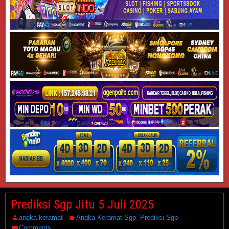
Prediksi Sgp Jitu 5 Juli 2025
angka keramat
Angka Keramat Sgp
,
Prediksi Sgp
Comments