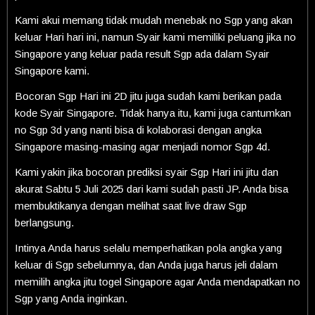
Kami akui memang tidak mudah menebak no Sgp yang akan
keluar Hari hari ini, namun Syair kami memiliki peluang jika no
Singapore yang keluar pada result Sgp ada dalam Syair
Singapore kami.
Bocoran Sgp Hari ini 2D jitu juga sudah kami berikan pada
kode Syair Singapore. Tidak hanya itu, kami juga cantumkan
no Sgp 3d yang nanti bisa di kolaborasi dengan angka
Singapore masing-masing agar menjadi nomor Sgp 4d.
Kami yakin jika bocoran prediksi syair Sgp Hari ini jitu dan
akurat Sabtu 5 Juli 2025 dari kami sudah pasti JP. Anda bisa
membuktikanya dengan melihat saat live draw Sgp
berlangsung.
Intinya Anda harus selalu memperhatikan pola angka yang
keluar di Sgp sebelumnya, dan Anda juga harus jeli dalam
memilih angka jitu togel Singapore agar Anda mendapatkan no
Sgp yang Anda inginkan.