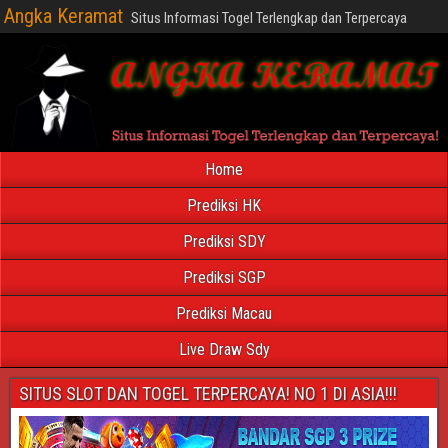
Angka Keramat
Situs Informasi Togel Terlengkap dan Terpercaya
Home
Prediksi HK
Prediksi SDY
Prediksi SGP
Prediksi Macau
Live Draw Sdy
SITUS SLOT DAN TOGEL TERPERCAYA! NO 1 DI ASIA!!!