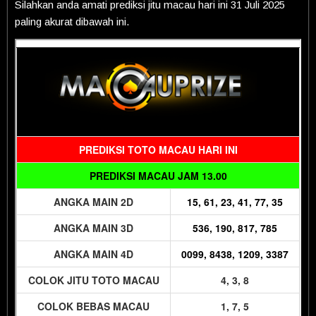
Silahkan anda amati prediksi jitu macau hari ini 31 Juli 2025
paling akurat dibawah ini.