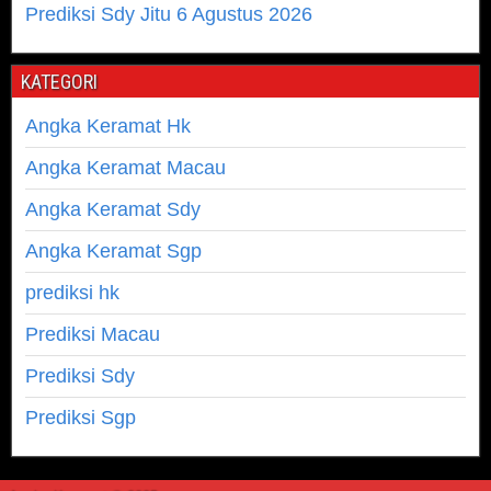
Prediksi Sdy Jitu 6 Agustus 2026
KATEGORI
Angka Keramat Hk
Angka Keramat Macau
Angka Keramat Sdy
Angka Keramat Sgp
prediksi hk
Prediksi Macau
Prediksi Sdy
Prediksi Sgp