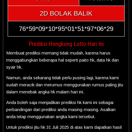
2D BOLAK BALIK
76*59*09*10*95*01*51*97*06*29
Prediksi Hongkong Lotto Hari Ini
Membuat prediksi memang tidak mudah, karena harus
menggabungkan beberapa hal seperti paito hk, data hk dan
syair hk.
Namun, anda sekarang tidak perlu pusing lagi, karena kami
sudah meracik dan merumus menggunakan rumus paling jitu
dalam menebak angka hk malam hari ini.
Anda boleh saja menjadikan prediksi hk kami ini sebagai
perbandingan dari prediksi anda masing-masing. Asalkan
anda tetap menggunakan angka kami tersebut.
Untuk prediksi jitu hk 31 Juli 2025 di atas kami dapatkan hasil