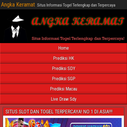
Angka Keramat
Situs Informasi Togel Terlengkap dan Terpercaya
Home
Prediksi HK
Prediksi SDY
Prediksi SGP
Prediksi Macau
Live Draw Sdy
SITUS SLOT DAN TOGEL TERPERCAYA! NO 1 DI ASIA!!!