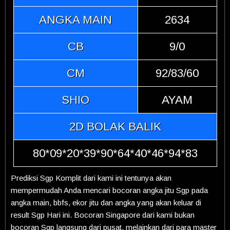
ANGKA MAIN
2634
CB
9/0
CM
92/83/60
SHIO
AYAM
2D BOLAK BALIK
80*09*20*39*90*64*40*46*94*83
Prediksi Sgp Komplit dari kami ini tentunya akan
mempermudah Anda mencari bocoran angka jitu Sgp pada
angka main, bbfs, ekor jitu dan angka yang akan keluar di
result Sgp Hari ini. Bocoran Singapore dari kami bukan
bocoran Sgp langsung dari pusat, melainkan dari para master