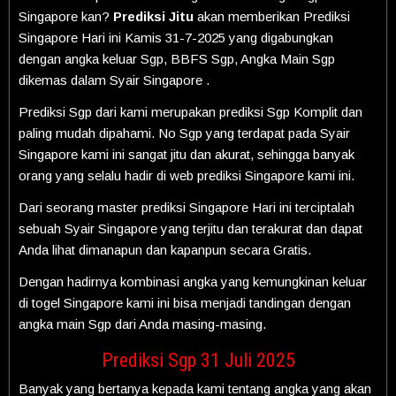
Singapore kan?
Prediksi Jitu
akan memberikan Prediksi
Singapore Hari ini Kamis 31-7-2025 yang digabungkan
dengan angka keluar Sgp, BBFS Sgp, Angka Main Sgp
dikemas dalam Syair Singapore .
Prediksi Sgp dari kami merupakan prediksi Sgp Komplit dan
paling mudah dipahami. No Sgp yang terdapat pada Syair
Singapore kami ini sangat jitu dan akurat, sehingga banyak
orang yang selalu hadir di web prediksi Singapore kami ini.
Dari seorang master prediksi Singapore Hari ini terciptalah
sebuah Syair Singapore yang terjitu dan terakurat dan dapat
Anda lihat dimanapun dan kapanpun secara Gratis.
Dengan hadirnya kombinasi angka yang kemungkinan keluar
di togel Singapore kami ini bisa menjadi tandingan dengan
angka main Sgp dari Anda masing-masing.
Prediksi Sgp 31 Juli 2025
Banyak yang bertanya kepada kami tentang angka yang akan