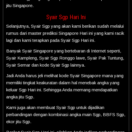
jitu Singapore.
Syair Sgp Hari Ini
Selanjutnya, Syair Sgp yang akan kami berikan sudah melalui
rumus dari master prediksi Singapore Hari ini yang kami racik
lagi dan kami terapkan pada Syair Sgp Hari ini.
Banyak Syair Singapore yang bertebaran di Internet seperti,
Syair Kampleng, Syair Sgp Ronggo lawe, Syair Pak Tuntung,
Syair Semar dan kode Syair Sgp lainnya.
Jadi Anda harus jeli melihat kode Syair Singapore mana yang
memiliki tingkat keakuratan dalam hal menebak angka yang
keluar Sgp Hari ini. Sehingga Anda memang mendapatkan
angka jitu Sgp.
Kami juga akan membuat Syair Sgp untuk dijadikan
perbandingan dengan kombinasi angka main Sgp, BBFS Sgp,
ekor jitu Sgp.