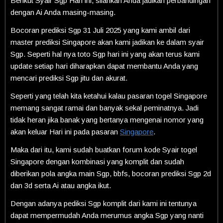
Berikut Syair Sgp Hari ini, silahkan Anda jadikan perbandingan
dengan Ai Anda masing-masing.
Bocoran prediksi Sgp 31 Juli 2025 yang kami ambil dari
master prediksi Singapore akan kami jadikan ke dalam syair
Sgp. Seperti hal nya toto Sgp hari ini yang akan terus kami
update setiap hari diharapkan dapat membantu Anda yang
mencari prediksi Sgp jitu dan akurat.
Seperti yang telah kita ketahui kalau pasaran togel Singapore
memang sangat ramai dan banyak sekal peminatnya. Jadi
tidak heran jika banak yang bertanya mengenai nomor yang
akan keluar Hari ini pada pasaran
Singapore
.
Maka dari itu, kami sudah buatkan forum kode Syair togel
Singapore dengan kombinasi yang komplit dan sudah
diberikan pola angka main Sgp, bbfs, bocoran prediksi Sgp 2d
dan 3d serta Ai atau angka ikut.
Dengan adanya pediksi Sgp komplit dari kami ini tentunya
dapat mempermudah Anda merumus angka Sgp yang nanti