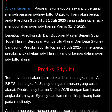
Angka Keramat
– Pasaran sydneypools sekarang berganti
menjadi pasaran sydney lotto. Untuk itu, kami akan berikan
anda
Prediksi Sdy Jitu 31 Juli 2025
yang sudah kami racik
menggunakan syair sdy hari ini Kamis 31-7-2025.
Dapatkan Prediksi sdy Dari Bocoran Master Seperti Syair
Togel Hari ini Berdasar Rumus Jitu Akurat Dan Data Sydney
Langsung. Prediksi sdy jitu Kamis 31 Juli 2025 ini merupakan
prediksi angka keluar sdy Hari ini yang di kemas dalam syair
sdy lotto akurat.
Prediksi Sdy Jitu
Toto sdy hari ini akan kami berikan beserta angka main, Ai,
BBFS dan angka 2d 3d sdy dengan rumusan yang cukup
akurat. Prediksi sdy hari ini 31 Juli 2025 dengan kombinasi
angka dalam syair Sydney dari kami memiliki peluang hadir
pada result sdy.
Anda semua pasti mencari angka bocoran togel sdy atau