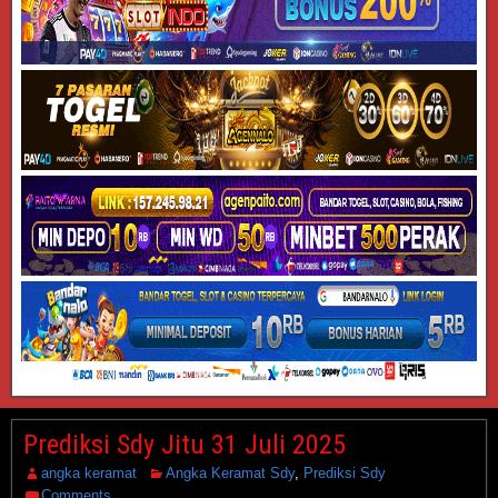
Prediksi Sdy Jitu 31 Juli 2025
angka keramat
Angka Keramat Sdy
,
Prediksi Sdy
Comments