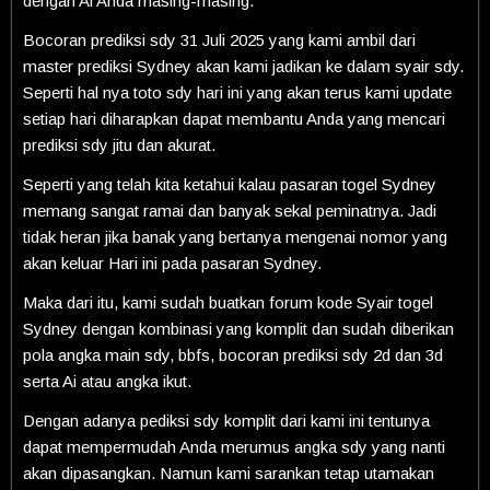
dengan Ai Anda masing-masing.
Bocoran prediksi sdy 31 Juli 2025 yang kami ambil dari
master prediksi Sydney akan kami jadikan ke dalam syair sdy.
Seperti hal nya toto sdy hari ini yang akan terus kami update
setiap hari diharapkan dapat membantu Anda yang mencari
prediksi sdy jitu dan akurat.
Seperti yang telah kita ketahui kalau pasaran togel Sydney
memang sangat ramai dan banyak sekal peminatnya. Jadi
tidak heran jika banak yang bertanya mengenai nomor yang
akan keluar Hari ini pada pasaran Sydney.
Maka dari itu, kami sudah buatkan forum kode Syair togel
Sydney dengan kombinasi yang komplit dan sudah diberikan
pola angka main sdy, bbfs, bocoran prediksi sdy 2d dan 3d
serta Ai atau angka ikut.
Dengan adanya pediksi sdy komplit dari kami ini tentunya
dapat mempermudah Anda merumus angka sdy yang nanti
akan dipasangkan. Namun kami sarankan tetap utamakan