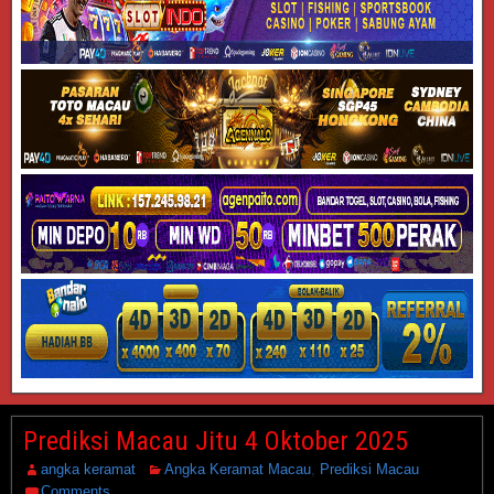
Prediksi Macau Jitu 4 Oktober 2025
angka keramat
Angka Keramat Macau
,
Prediksi Macau
Comments