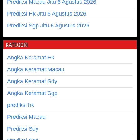
Prediksi Macau Jitu 6 Agustus 2026
Prediksi Hk Jitu 6 Agustus 2026
Prediksi Sgp Jitu 6 Agustus 2026
KATEGORI
Angka Keramat Hk
Angka Keramat Macau
Angka Keramat Sdy
Angka Keramat Sgp
prediksi hk
Prediksi Macau
Prediksi Sdy