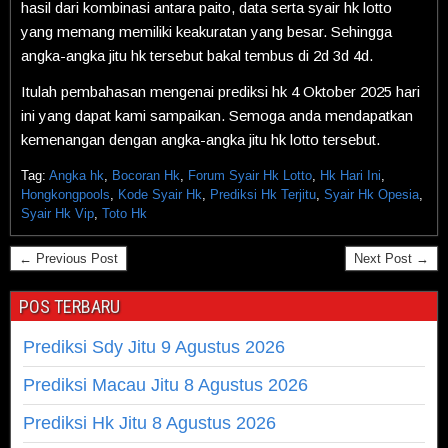
hasil dari kombinasi antara paito, data serta syair hk lotto
yang memang memiliki keakuratan yang besar. Sehingga
angka-angka jitu hk tersebut bakal tembus di 2d 3d 4d.
Itulah pembahasan mengenai prediksi hk 4 Oktober 2025 hari
ini yang dapat kami sampaikan. Semoga anda mendapatkan
kemenangan dengan angka-angka jitu hk lotto tersebut.
Tag:
Angka hk
,
Bocoran Hk
,
Forum Syair Hk Lotto
,
Hk Hari Ini
,
Hongkongpools
,
Kode Syair Hk
,
Prediksi Hk Terjitu
,
Syair Hk Opesia
,
Syair Hk Vip
,
Toto Hk
← Previous Post
Next Post →
POS TERBARU
Prediksi Sdy Jitu 9 Agustus 2026
Prediksi Macau Jitu 8 Agustus 2026
Prediksi Hk Jitu 8 Agustus 2026