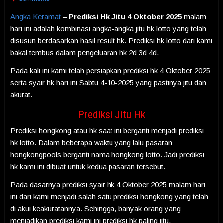
Angka Keramat
–
Prediksi Hk Jitu 4 Oktober 2025
malam
hari ini adalah kombinasi angka-angka jitu hk lotto yang telah
disusun berdasarkan hasil result hk. Prediksi hk lotto dari kami
bakal tembus dalam pengeluaran hk 2d 3d 4d.
Pada kali ini kami telah persiapkan prediksi hk 4 Oktober 2025
serta syair hk hari ini Sabtu 4-10-2025 yang pastinya jitu dan
akurat.
Prediksi Jitu Hk
Prediksi hongkong atau hk saat ini berganti menjadi prediksi
hk lotto. Dalam beberapa waktu yang lalu pasaran
hongkongpools berganti nama hongkong lotto. Jadi prediksi
hk kami ini dibuat untuk kedua pasaran tersebut.
Pada dasarnya prediksi syair hk 4 Oktober 2025 malam hari
ini dari kami menjadi salah satu prediksi hongkong yang telah
di akui keakuratannya. Sehingga, banyak orang yang
menjadikan prediksi kami ini prediksi hk paling jitu.