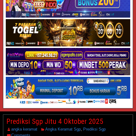
Prediksi Sgp Jitu 4 Oktober 2025
angka keramat
Angka Keramat Sgp
,
Prediksi Sgp
Comments