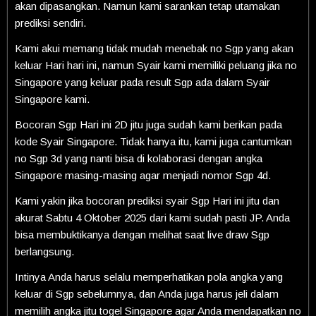
akan dipasangkan. Namun kami sarankan tetap utamakan
prediksi sendiri.
Kami akui memang tidak mudah menebak no Sgp yang akan
keluar Hari hari ini, namun Syair kami memiliki peluang jika no
Singapore yang keluar pada result Sgp ada dalam Syair
Singapore kami.
Bocoran Sgp Hari ini 2D jitu juga sudah kami berikan pada
kode Syair Singapore. Tidak hanya itu, kami juga cantumkan
no Sgp 3d yang nanti bisa di kolaborasi dengan angka
Singapore masing-masing agar menjadi nomor Sgp 4d.
Kami yakin jika bocoran prediksi syair Sgp Hari ini jitu dan
akurat Sabtu 4 Oktober 2025 dari kami sudah pasti JP. Anda
bisa membuktikanya dengan melihat saat live draw Sgp
berlangsung.
Intinya Anda harus selalu memperhatikan pola angka yang
keluar di Sgp sebelumnya, dan Anda juga harus jeli dalam
memilih angka jitu togel Singapore agar Anda mendapatkan no