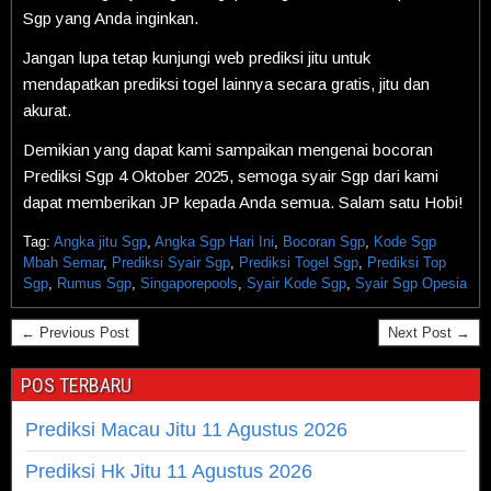
Sgp yang Anda inginkan.
Jangan lupa tetap kunjungi web prediksi jitu untuk
mendapatkan prediksi togel lainnya secara gratis, jitu dan
akurat.
Demikian yang dapat kami sampaikan mengenai bocoran
Prediksi Sgp 4 Oktober 2025, semoga syair Sgp dari kami
dapat memberikan JP kepada Anda semua. Salam satu Hobi!
Tag:
Angka jitu Sgp
,
Angka Sgp Hari Ini
,
Bocoran Sgp
,
Kode Sgp
Mbah Semar
,
Prediksi Syair Sgp
,
Prediksi Togel Sgp
,
Prediksi Top
Sgp
,
Rumus Sgp
,
Singaporepools
,
Syair Kode Sgp
,
Syair Sgp Opesia
← Previous Post
Next Post →
POS TERBARU
Prediksi Macau Jitu 11 Agustus 2026
Prediksi Hk Jitu 11 Agustus 2026