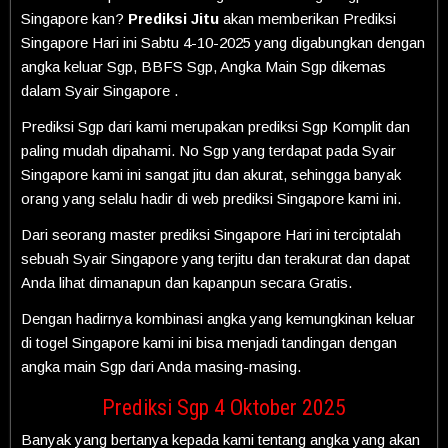
Singapore kan?
Prediksi Jitu
akan memberikan Prediksi
Singapore Hari ini Sabtu 4-10-2025 yang digabungkan dengan
angka keluar Sgp, BBFS Sgp, Angka Main Sgp dikemas
dalam Syair Singapore .
Prediksi Sgp dari kami merupakan prediksi Sgp Komplit dan
paling mudah dipahami. No Sgp yang terdapat pada Syair
Singapore kami ini sangat jitu dan akurat, sehingga banyak
orang yang selalu hadir di web prediksi Singapore kami ini.
Dari seorang master prediksi Singapore Hari ini terciptalah
sebuah Syair Singapore yang terjitu dan terakurat dan dapat
Anda lihat dimanapun dan kapanpun secara Gratis.
Dengan hadirnya kombinasi angka yang kemungkinan keluar
di togel Singapore kami ini bisa menjadi tandingan dengan
angka main Sgp dari Anda masing-masing.
Prediksi Sgp 4 Oktober 2025
Banyak yang bertanya kepada kami tentang angka yang akan