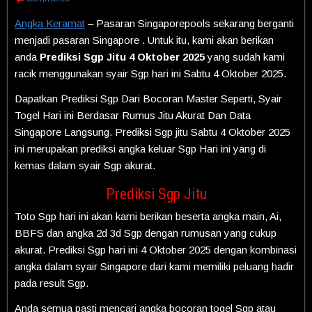
Angka Keramat
– Pasaran Singaporepools sekarang berganti
menjadi pasaran Singapore . Untuk itu, kami akan berikan
anda
Prediksi Sgp Jitu 4 Oktober 2025
yang sudah kami
racik menggunakan syair Sgp hari ini Sabtu 4 Oktober 2025.
Dapatkan Prediksi Sgp Dari Bocoran Master Seperti, Syair
Togel Hari ini Berdasar Rumus Jitu Akurat Dan Data
Singapore Langsung. Prediksi Sgp jitu Sabtu 4 Oktober 2025
ini merupakan prediksi angka keluar Sgp Hari ini yang di
kemas dalam syair Sgp akurat.
Prediksi Sgp Jitu
Toto Sgp hari ini akan kami berikan beserta angka main, Ai,
BBFS dan angka 2d 3d Sgp dengan rumusan yang cukup
akurat. Prediksi Sgp hari ini 4 Oktober 2025 dengan kombinasi
angka dalam syair Singapore dari kami memiliki peluang hadir
pada result Sgp.
Anda semua pasti mencari angka bocoran togel Sgp atau