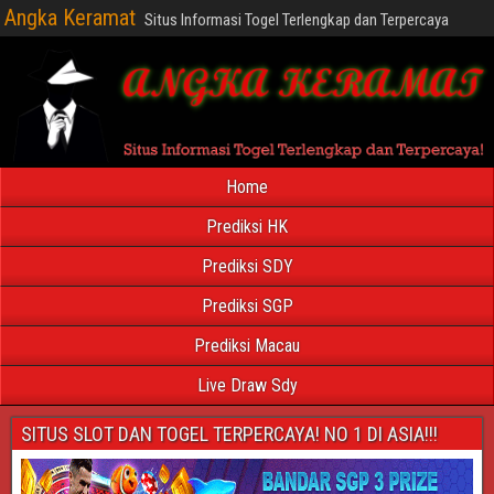
Angka Keramat
Situs Informasi Togel Terlengkap dan Terpercaya
Home
Prediksi HK
Prediksi SDY
Prediksi SGP
Prediksi Macau
Live Draw Sdy
SITUS SLOT DAN TOGEL TERPERCAYA! NO 1 DI ASIA!!!