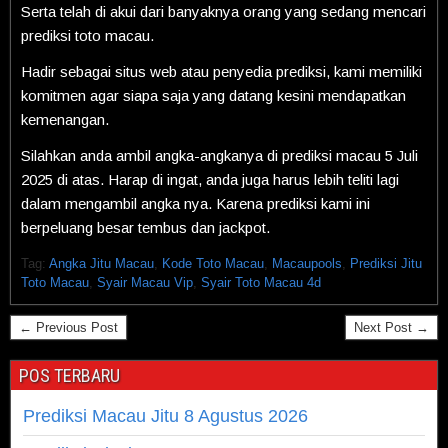
Serta telah di akui dari banyaknya orang yang sedang mencari
prediksi toto macau.
Hadir sebagai situs web atau penyedia prediksi, kami memiliki
komitmen agar siapa saja yang datang kesini mendapatkan
kemenangan.
Silahkan anda ambil angka-angkanya di prediksi macau 5 Juli
2025 di atas. Harap di ingat, anda juga harus lebih teliti lagi
dalam mengambil angka nya. Karena prediksi kami ini
berpeluang besar tembus dan jackpot.
Tag:
Angka Jitu Macau
,
Kode Toto Macau
,
Macaupools
,
Prediksi Jitu
Toto Macau
,
Syair Macau Vip
,
Syair Toto Macau 4d
← Previous Post
Next Post →
POS TERBARU
Prediksi Macau Jitu 8 Agustus 2026