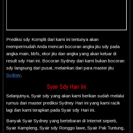
Prediksi sdy Komplit dari kami ini tentunya akan
mempermudah Anda mencari bocoran angka jitu sdy pada
angka main, bbfs, ekor jitu dan angka yang akan keluar di
result sdy Hari ini. Bocoran Sydney dari kami bukan bocoran
sdy langsung dari pusat, melainkan dari para master jitu
Sydney
.
Syair Sdy Hari Ini
Selanjutnya, Syair sdy yang akan kami berikan sudah melalui
rumus dari master prediksi Sydney Hari ini yang kami racik
lagi dan kami terapkan pada Syair sdy Hari ini.
Banyak Syair Sydney yang bertebaran di Internet seperti,
Syair Kampleng, Syair sdy Ronggo lawe, Syair Pak Tuntung,