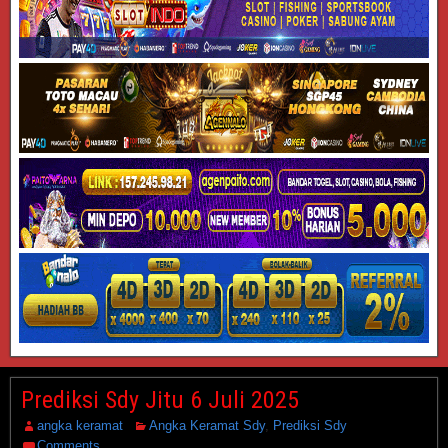
Prediksi Sdy Jitu 6 Juli 2025
angka keramat
Angka Keramat Sdy
,
Prediksi Sdy
Comments