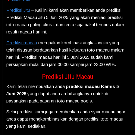
Prediksi Jitu
– Kali ini kami akan memberikan anda prediksi
Prediksi Macau Jitu 5 Juni 2025 yang akan menjadi prediksi
toto macau paling akurat dan tentu saja bakal tembus dalam
result macau hari ini.
Prediksi macau
merupakan kombinasi angka-angka yang
telah disusun berdasarkan hasil keluaran toto macau malam
hari ini. Prediksi macau hari ini 5 Juni 2025 sudah kami
persiapkan mulai dari jam 00.00 sampai jam 23.00 WIB.
Prediksi Jitu Macau
Kami telah membuatkan anda
prediksi macau Kamis 5
Juni 2025
yang dapat anda ambil angkanya untuk di
pasangkan pada pasaran toto macau pools.
Selai prediksi, kami juga memberikan anda syair macau agar
anda dapat mengkombinasikan dengan prediksi toto macau
yang kami sediakan.