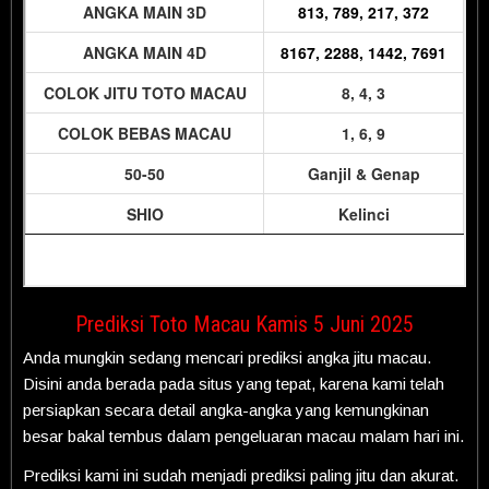
Prediksi Toto Macau Kamis 5 Juni 2025
Anda mungkin sedang mencari prediksi angka jitu macau.
Disini anda berada pada situs yang tepat, karena kami telah
persiapkan secara detail angka-angka yang kemungkinan
besar bakal tembus dalam pengeluaran macau malam hari ini.
Prediksi kami ini sudah menjadi prediksi paling jitu dan akurat.