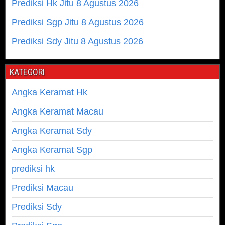
Prediksi Hk Jitu 8 Agustus 2026
Prediksi Sgp Jitu 8 Agustus 2026
Prediksi Sdy Jitu 8 Agustus 2026
KATEGORI
Angka Keramat Hk
Angka Keramat Macau
Angka Keramat Sdy
Angka Keramat Sgp
prediksi hk
Prediksi Macau
Prediksi Sdy