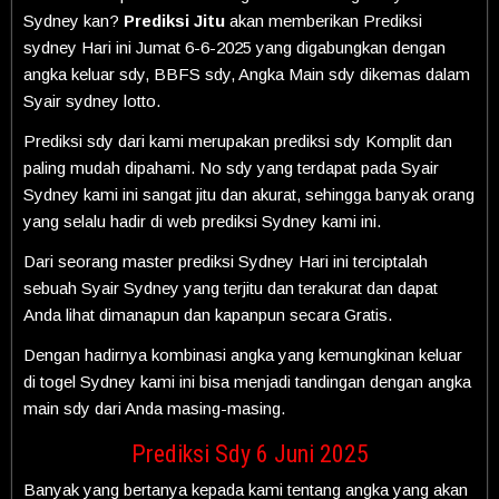
Sydney kan?
Prediksi Jitu
akan memberikan Prediksi
sydney Hari ini Jumat 6-6-2025 yang digabungkan dengan
angka keluar sdy, BBFS sdy, Angka Main sdy dikemas dalam
Syair sydney lotto.
Prediksi sdy dari kami merupakan prediksi sdy Komplit dan
paling mudah dipahami. No sdy yang terdapat pada Syair
Sydney kami ini sangat jitu dan akurat, sehingga banyak orang
yang selalu hadir di web prediksi Sydney kami ini.
Dari seorang master prediksi Sydney Hari ini terciptalah
sebuah Syair Sydney yang terjitu dan terakurat dan dapat
Anda lihat dimanapun dan kapanpun secara Gratis.
Dengan hadirnya kombinasi angka yang kemungkinan keluar
di togel Sydney kami ini bisa menjadi tandingan dengan angka
main sdy dari Anda masing-masing.
Prediksi Sdy 6 Juni 2025
Banyak yang bertanya kepada kami tentang angka yang akan