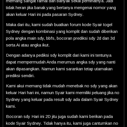
memang sangat ramai dan banyak sekal peminatnya. Jadi
tidak heran jika banak yang bertanya mengenai nomor yang
akan keluar Hari ini pada pasaran Sydney.
Maka dari itu, kami sudah buatkan forum kode Syair togel
Sydney dengan kombinasi yang komplit dan sudah diberikan
pola angka main sdy, bbfs, bocoran prediksi sdy 2d dan 3d
serta Ai atau angka ikut.
Dengan adanya pediksi sdy komplit dari kami ini tentunya
dapat mempermudah Anda merumus angka sdy yang nanti
akan dipasangkan. Namun kami sarankan tetap utamakan
prediksi sendiri.
Kami akui memang tidak mudah menebak no sdy yang akan
keluar Hari hari ini, namun Syair kami memiliki peluang jika no
Sydney yang keluar pada result sdy ada dalam Syair Sydney
kami.
Bocoran sdy Hari ini 2D jitu juga sudah kami berikan pada
kode Syair Sydney. Tidak hanya itu, kami juga cantumkan no