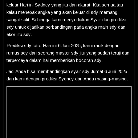
keluar Hari ini Sydney yang jitu dan akurat. Kita semua tau
kalau menebak angka yang akan keluar di sdy memang
sangat sulit, Sehingga kami menyediakan Syair dan prediksi
sdy untuk dijadikan perbandingan pada angka main sdy dan
ekor jitu sdy.
Prediksi sdy lotto Hari ini 6 Juni 2025, kami racik dengan
rumus sdy dari seorang master sdy jitu yang sudah teruji dan
terpercaya dalam hal memberikan bocoran sdy.
Jadi Anda bisa membandingkan syair sdy Jumat 6 Juni 2025
dari kami dengan prediksi Sydney dari Anda masing-masing.