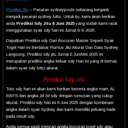
Prediksi Jitu
– Pasaran sydneypools sekarang berganti
menjadi pasaran sydney lotto. Untuk itu, kami akan berikan
anda
Prediksi Sdy Jitu 6 Juni 2025
yang sudah kami racik
menggunakan syair sdy hari ini Jumat 6-6-2025.
Dapatkan Prediksi sdy Dari Bocoran Master Seperti Syair
Togel Hari ini Berdasar Rumus Jitu Akurat Dan Data Sydney
Langsung. Prediksi sdy jitu Jumat 6 JuniMei 2025 ini
merupakan prediksi angka keluar sdy Hari ini yang di kemas
dalam syair sdy lotto akurat.
Prediksi Sdy Jitu
Toto sdy hari ini akan kami berikan beserta angka main, Ai,
BBFS dan angka 2d 3d sdy dengan rumusan yang cukup
akurat. Prediksi sdy hari ini 6 Juni 2025 dengan kombinasi
angka dalam syair Sydney dari kami memiliki peluang hadir
pada result sdy.
Anda semua pasti mencari angka bocoran togel sdy atau