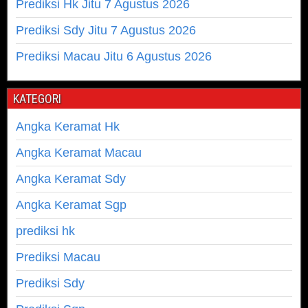
Prediksi Hk Jitu 7 Agustus 2026
Prediksi Sdy Jitu 7 Agustus 2026
Prediksi Macau Jitu 6 Agustus 2026
KATEGORI
Angka Keramat Hk
Angka Keramat Macau
Angka Keramat Sdy
Angka Keramat Sgp
prediksi hk
Prediksi Macau
Prediksi Sdy