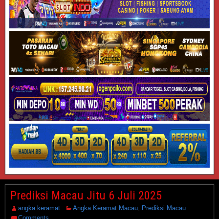
Prediksi Macau Jitu 6 Juli 2025
angka keramat
Angka Keramat Macau
,
Prediksi Macau
Comments