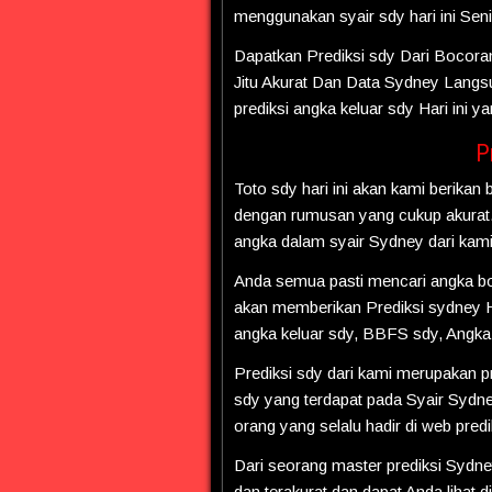
menggunakan syair sdy hari ini Sen
Dapatkan Prediksi sdy Dari Bocoran
Jitu Akurat Dan Data Sydney Langsun
prediksi angka keluar sdy Hari ini y
P
Toto sdy hari ini akan kami berika
dengan rumusan yang cukup akurat. P
angka dalam syair Sydney dari kami 
Anda semua pasti mencari angka b
akan memberikan Prediksi sydney H
angka keluar sdy, BBFS sdy, Angka
Prediksi sdy dari kami merupakan p
sdy yang terdapat pada Syair Sydney
orang yang selalu hadir di web predi
Dari seorang master prediksi Sydney
dan terakurat dan dapat Anda lihat