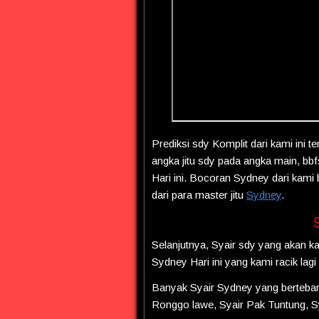
Prediksi sdy Komplit dari kami in
angka jitu sdy pada angka main, bbfs
Hari ini. Bocoran Sydney dari kami
dari para master jitu
Sydney
.
S
Selanjutnya, Syair sdy yang akan ka
Sydney Hari ini yang kami racik lagi
Banyak Syair Sydney yang bertebara
Ronggo lawe, Syair Pak Tuntung, Sy