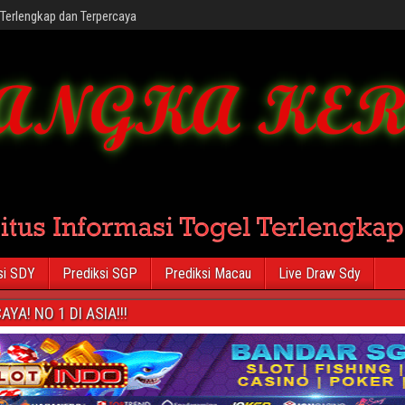
 Terlengkap dan Terpercaya
si SDY
Prediksi SGP
Prediksi Macau
Live Draw Sdy
A! NO 1 DI ASIA!!!