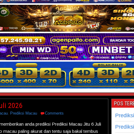
POS TER
uli 2026
acau
,
Prediksi Macau
Comments
Prediks
 memberikan anda prediksi Prediksi Macau Jitu 6 Juli
Prediks
o macau paling akurat dan tentu saja bakal tembus