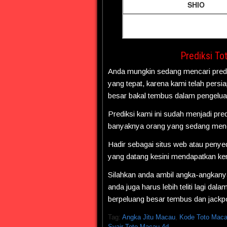
Prediksi To
Anda mungkin sedang mencari predik
yang tepat, karena kami telah pers
besar bakal tembus dalam pengelua
Prediksi kami ini sudah menjadi predik
banyaknya orang yang sedang menca
Hadir sebagai situs web atau penyed
yang datang kesini mendapatkan k
Silahkan anda ambil angka-angkanya 
anda juga harus lebih teliti lagi da
berpeluang besar tembus dan jackp
Tag:
Angka Jitu Macau
,
Kode Toto Mac
Syair Toto Macau 4d