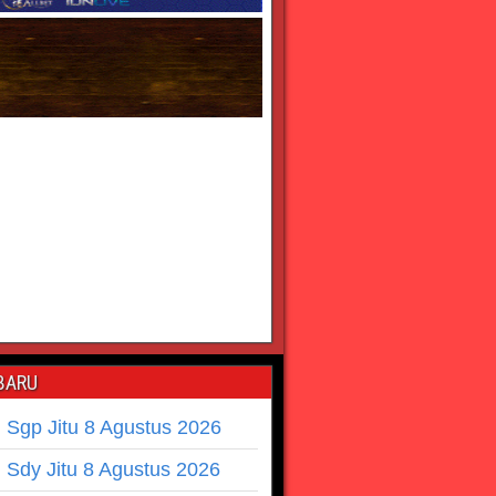
BARU
i Sgp Jitu 8 Agustus 2026
i Sdy Jitu 8 Agustus 2026