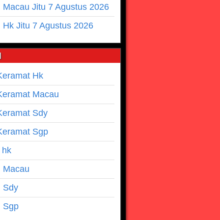
i Macau Jitu 7 Agustus 2026
i Hk Jitu 7 Agustus 2026
I
Keramat Hk
Keramat Macau
Keramat Sdy
Keramat Sgp
 hk
i Macau
i Sdy
i Sgp