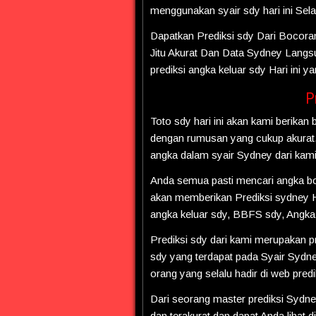
menggunakan syair sdy hari ini Sel
Dapatkan Prediksi sdy Dari Bocoran
Jitu Akurat Dan Data Sydney Langsun
prediksi angka keluar sdy Hari ini y
P
Toto sdy hari ini akan kami berika
dengan rumusan yang cukup akurat. P
angka dalam syair Sydney dari kami 
Anda semua pasti mencari angka b
akan memberikan Prediksi sydney H
angka keluar sdy, BBFS sdy, Angka
Prediksi sdy dari kami merupakan p
sdy yang terdapat pada Syair Sydney
orang yang selalu hadir di web predi
Dari seorang master prediksi Sydney
dan terakurat dan dapat Anda lihat