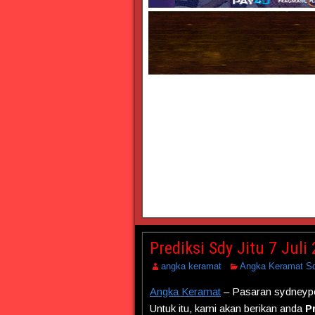
Prediksi Sdy Jitu 7 Juli
angka keramat
Angka Keramat S
Angka Keramat
– Pasaran sydneypoo
Untuk itu, kami akan berikan anda
Pr