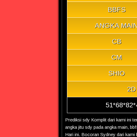
BBFS
ANGKA MAI
CB
CM
SHIO
2D
51*68*82*
Prediksi sdy Komplit dari kami in
angka jitu sdy pada angka main, bbfs
Hari ini. Bocoran Sydney dari kami