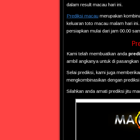
dalam result macau hari ini.
Prediksi macau
merupakan kombinas
keluaran toto macau malam hari ini.
persiapkan mulai dari jam 00.00 sa
Pre
Kami telah membuatkan anda
predi
ambil angkanya untuk di pasangkan
Selai prediksi, kami juga memberik
mengkombinasikan dengan prediksi
Silahkan anda amati prediksi jitu mac