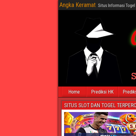
Angka Keramat
Situs Informasi Togel
Home
Prediksi HK
Predik
SITUS SLOT DAN TOGEL TERPERCAY