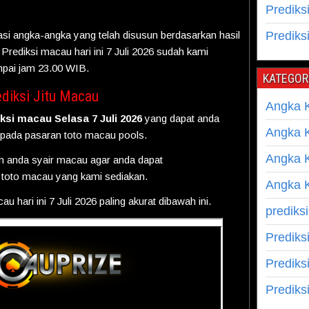
Prediks
i angka-angka yang telah disusun berdasarkan hasil
Prediks
 Prediksi macau hari ini 7 Juli 2026 sudah kami
mpai jam 23.00 WIB.
KATEGOR
diksi Jitu Macau
Angka 
ksi macau Selasa 7 Juli 2026
yang dapat anda
Angka 
 pada pasaran toto macau pools.
Angka 
an anda syair macau agar anda dapat
 toto macau yang kami sediakan.
Angka 
au hari ini 7 Juli 2026 paling akurat dibawah ini.
prediksi
Prediks
Prediks
Prediks