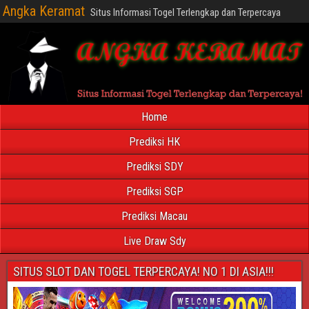
Angka Keramat
Situs Informasi Togel Terlengkap dan Terpercaya
Home
Prediksi HK
Prediksi SDY
Prediksi SGP
Prediksi Macau
Live Draw Sdy
SITUS SLOT DAN TOGEL TERPERCAYA! NO 1 DI ASIA!!!