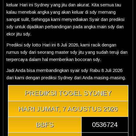
keluar Hari ini Sydney yang jitu dan akurat. Kita semua tau
kalau menebak angka yang akan keluar di sdy memang
sangat sulit, Sehingga kami menyediakan Syair dan prediksi
sdy untuk dijadikan perbandingan pada angka main sdy dan
ekor jitu sdy.
Prediksi sdy lotto Hari ini 8 Juli 2026, kami racik dengan
rumus sdy dari seorang master sdy jitu yang sudah teruji dan
terpercaya dalam hal memberikan bocoran sdy.
Jadi Anda bisa membandingkan syair sdy Rabu 8 Juli 2026
dari kami dengan prediksi Sydney dari Anda masing-masing.
PREDIKSI TOGEL SYDNEY
HARI JUMAT, 7 AGUSTUS 2026
BBFS
0536724