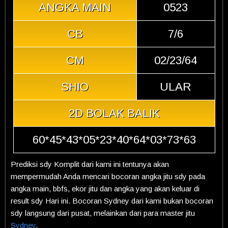
ANGKA MAIN
0523
CB
7/6
CM
02/23/64
SHIO
ULAR
2D BOLAK BALIK
60*45*43*05*23*40*64*03*73*63
Prediksi sdy Komplit dari kami ini tentunya akan
mempermudah Anda mencari bocoran angka jitu sdy pada
angka main, bbfs, ekor jitu dan angka yang akan keluar di
result sdy Hari ini. Bocoran Sydney dari kami bukan bocoran
sdy langsung dari pusat, melainkan dari para master jitu
Sydney
.