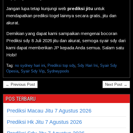
Jangan lupa tetap kunjungi web
prediksi jitu
untuk
mendapatkan prediksi togel lainnya secara gratis, jitu dan
akurat.
Demikian yang dapat kami sampaikan mengenai bocoran
Prediksi sdy 8 Juli 2026 jitu dan akurat, semoga syair sdy dari
kami dapat memberikan JP kepada Anda semua. Salam satu
Hobi!
Tag:
no sydney hari ini
,
Prediksi top sdy
,
Sdy Hari Ini
,
Syair Sdy
Opesia
,
Syair Sdy Vip
,
Sydneypools
← Previous Post
Next Post →
POS TERBARU
Prediksi Macau Jitu 7 Agustus 2026
Prediksi Hk Jitu 7 Agustus 2026