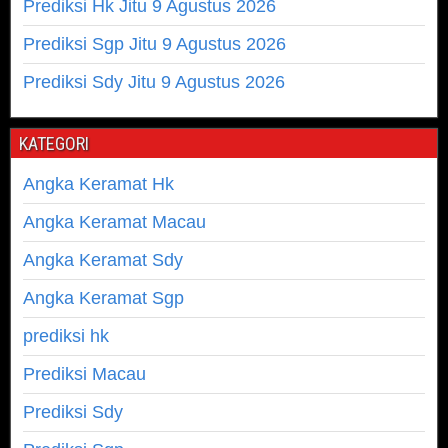
Prediksi Hk Jitu 9 Agustus 2026
Prediksi Sgp Jitu 9 Agustus 2026
Prediksi Sdy Jitu 9 Agustus 2026
KATEGORI
Angka Keramat Hk
Angka Keramat Macau
Angka Keramat Sdy
Angka Keramat Sgp
prediksi hk
Prediksi Macau
Prediksi Sdy