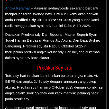
Angka Keramat
– Pasaran sydneypools sekarang berganti
menjadi pasaran sydney lotto. Untuk itu, kami akan berikan
anda
Prediksi Sdy Jitu 8 Oktober 2025
yang sudah kami
racik menggunakan syair sdy hari ini Rabu 8-10-2025.
Dapatkan Prediksi sdy Dari Bocoran Master Seperti Syair
Togel Hari ini Berdasar Rumus Jitu Akurat Dan Data Sydney
Langsung. Prediksi sdy jitu Rabu 8 Oktober 2025 ini
merupakan prediksi angka keluar sdy Hari ini yang di kemas
dalam syair sdy lotto akurat.
Prediksi Sdy Jitu
Toto sdy hari ini akan kami berikan beserta angka main, Ai,
BBFS dan angka 2d 3d sdy dengan rumusan yang cukup
akurat. Prediksi sdy hari ini 8 Oktober 2025 dengan kombinasi
angka dalam syair Sydney dari kami memiliki peluang hadir
pada result sdy.
Anda semua pasti mencari angka bocoran togel sdy atau