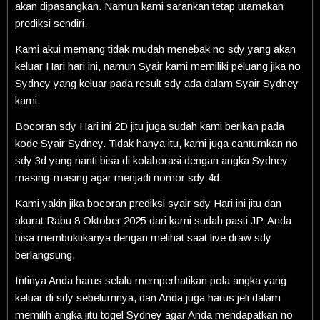
akan dipasangkan. Namun kami sarankan tetap utamakan
prediksi sendiri.
Kami akui memang tidak mudah menebak no sdy yang akan
keluar Hari hari ini, namun Syair kami memiliki peluang jika no
Sydney yang keluar pada result sdy ada dalam Syair Sydney
kami.
Bocoran sdy Hari ini 2D jitu juga sudah kami berikan pada
kode Syair Sydney. Tidak hanya itu, kami juga cantumkan no
sdy 3d yang nanti bisa di kolaborasi dengan angka Sydney
masing-masing agar menjadi nomor sdy 4d.
Kami yakin jika bocoran prediksi syair sdy Hari ini jitu dan
akurat Rabu 8 Oktober 2025 dari kami sudah pasti JP. Anda
bisa membuktikanya dengan melihat saat live draw sdy
berlangsung.
Intinya Anda harus selalu memperhatikan pola angka yang
keluar di sdy sebelumnya, dan Anda juga harus jeli dalam
memilih angka jitu togel Sydney agar Anda mendapatkan no