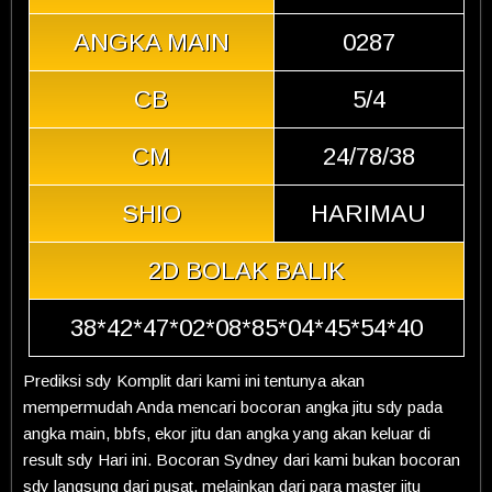
ANGKA MAIN
0287
CB
5/4
CM
24/78/38
SHIO
HARIMAU
2D BOLAK BALIK
38*42*47*02*08*85*04*45*54*40
Prediksi sdy Komplit dari kami ini tentunya akan
mempermudah Anda mencari bocoran angka jitu sdy pada
angka main, bbfs, ekor jitu dan angka yang akan keluar di
result sdy Hari ini. Bocoran Sydney dari kami bukan bocoran
sdy langsung dari pusat, melainkan dari para master jitu