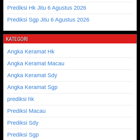
Prediksi Hk Jitu 6 Agustus 2026
Prediksi Sgp Jitu 6 Agustus 2026
KATEGORI
Angka Keramat Hk
Angka Keramat Macau
Angka Keramat Sdy
Angka Keramat Sgp
prediksi hk
Prediksi Macau
Prediksi Sdy
Prediksi Sgp