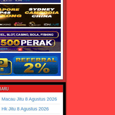
BARU
i Macau Jitu 8 Agustus 2026
i Hk Jitu 8 Agustus 2026