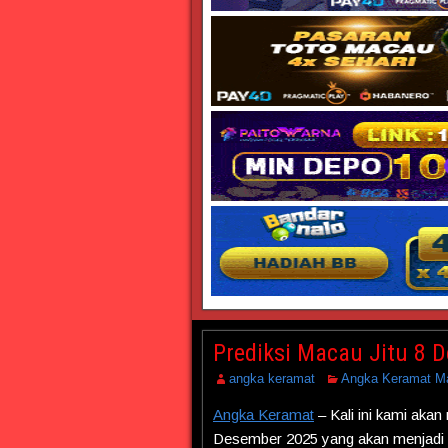
Prediksi Macau Jitu 8 
angka keramat
Angka Keramat M
Angka Keramat
– Kali ini kami akan
Desember 2025 yang akan menjadi pr