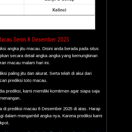
 Macau Senin 8 Desember 2025
si angka jitu macau. Disini anda berada pada situs
iapkan secara detail angka-angka yang kemungkinan
ran macau malam hari ini.
si paling jitu dan akurat. Serta telah di akui dari
ri prediksi toto macau.
ia prediksi, kami memiliki komitmen agar siapa saja
emenangan.
a di prediksi macau 8 Desember 2025 di atas. Harap
ti lagi dalam mengambil angka nya. Karena prediksi kami
kpot.