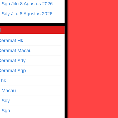
i Sgp Jitu 8 Agustus 2026
i Sdy Jitu 8 Agustus 2026
I
Keramat Hk
Keramat Macau
Keramat Sdy
Keramat Sgp
 hk
i Macau
i Sdy
i Sgp