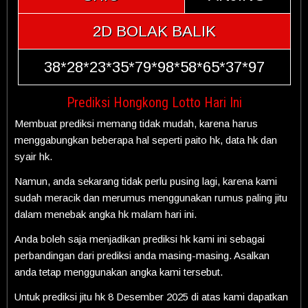
2D BOLAK BALIK
38*28*23*35*79*98*58*65*37*97
Prediksi Hongkong Lotto Hari Ini
Membuat prediksi memang tidak mudah, karena harus
menggabungkan beberapa hal seperti paito hk, data hk dan
syair hk.
Namun, anda sekarang tidak perlu pusing lagi, karena kami
sudah meracik dan merumus menggunakan rumus paling jitu
dalam menebak angka hk malam hari ini.
Anda boleh saja menjadikan prediksi hk kami ini sebagai
perbandingan dari prediksi anda masing-masing. Asalkan
anda tetap menggunakan angka kami tersebut.
Untuk prediksi jitu hk 8 Desember 2025 di atas kami dapatkan