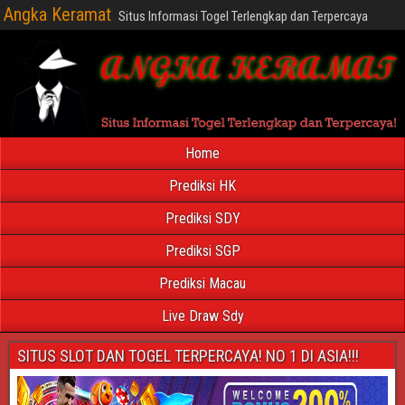
Angka Keramat
Situs Informasi Togel Terlengkap dan Terpercaya
Home
Prediksi HK
Prediksi SDY
Prediksi SGP
Prediksi Macau
Live Draw Sdy
SITUS SLOT DAN TOGEL TERPERCAYA! NO 1 DI ASIA!!!