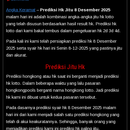
Angka Keramat
–
Prediksi Hk Jitu 8 Desember 2025
malam hari ini adalah kombinasi angka-angka jitu hk lotto
yang telah disusun berdasarkan hasil result hk. Prediksi hk
lotto dari kami bakal tembus dalam pengeluaran hk 2d 3d 4d.
Pada kali ini kami telah persiapkan prediksi hk 8 Desember
2025 serta syair hk hari ini Senin 8-12-2025 yang pastinya jitu
dan akurat.
Prediksi Jitu Hk
Prediksi hongkong atau hk saat ini berganti menjadi prediksi
hk lotto. Dalam beberapa waktu yang lalu pasaran
hongkongpools berganti nama hongkong lotto. Jadi prediksi
hk kami ini dibuat untuk kedua pasaran tersebut.
Pada dasarnya prediksi syair hk 8 Desember 2025 malam
hari ini dari kami menjadi salah satu prediksi hongkong yang
telah di akui keakuratannya. Sehingga, banyak orang yang
menjadikan prediksi kami ini prediksi hk paling jitu.