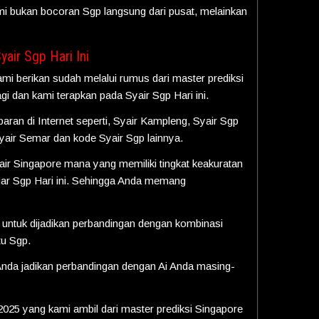
ami bukan bocoran Sgp langsung dari pusat, melainkan
yair Sgp Hari Ini
mi berikan sudah melalui rumus dari master prediksi
agi dan kami terapkan pada Syair Sgp Hari ini.
ran di Internet seperti, Syair Kampleng, Syair Sgp
yair Semar dan kode Syair Sgp lainnya.
yair Singapore mana yang memiliki tingkat keakuratan
ar Sgp Hari ini. Sehingga Anda memang
untuk dijadikan perbandingan dengan kombinasi
tu Sgp.
n Anda jadikan perbandingan dengan Ai Anda masing-
025 yang kami ambil dari master prediksi Singapore