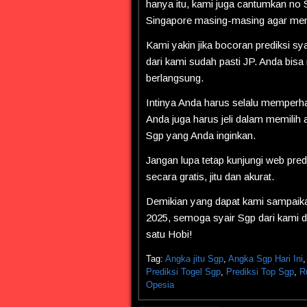
hanya itu, kami juga cantumkan no 
Singapore masing-masing agar men
Kami yakin jika bocoran prediksi sy
dari kami sudah pasti JP. Anda bis
berlangsung.
Intinya Anda harus selalu memperha
Anda juga harus jeli dalam memilih
Sgp yang Anda inginkan.
Jangan lupa tetap kunjungi web predi
secara gratis, jitu dan akurat.
Demikian yang dapat kami sampaik
2025, semoga syair Sgp dari kami
satu Hobi!
Tag:
Angka jitu Sgp
,
Angka Sgp Hari Ini
Prediksi Togel Sgp
,
Prediksi Top Sgp
,
R
Opesia