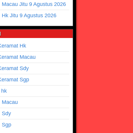
i Macau Jitu 9 Agustus 2026
i Hk Jitu 9 Agustus 2026
I
Keramat Hk
Keramat Macau
Keramat Sdy
Keramat Sgp
 hk
i Macau
i Sdy
i Sgp