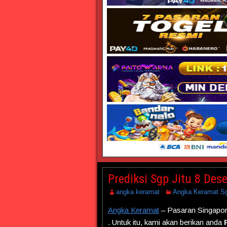
Prediksi Sgp Jitu 8 De
angka keramat
Angka Keramat S
Angka Keramat
– Pasaran Singapor
. Untuk itu, kami akan berikan anda