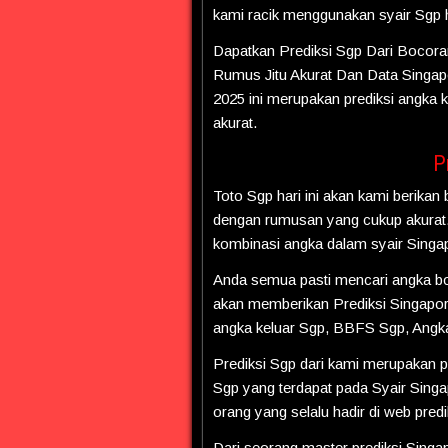
kami racik menggunakan syair Sgp h
Dapatkan Prediksi Sgp Dari Bocoran
Rumus Jitu Akurat Dan Data Singap
2025 ini merupakan prediksi angka k
akurat.
P
Toto Sgp hari ini akan kami berika
dengan rumusan yang cukup akurat.
kombinasi angka dalam syair Singapo
Anda semua pasti mencari angka b
akan memberikan Prediksi Singapor
angka keluar Sgp, BBFS Sgp, Angka
Prediksi Sgp dari kami merupakan p
Sgp yang terdapat pada Syair Singap
orang yang selalu hadir di web predi
Dari seorang master prediksi Singap