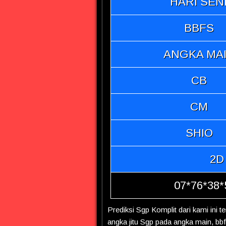
HARI SEN
BBFS
ANGKA MA
CB
CM
SHIO
2D
07*76*38*
Prediksi Sgp Komplit dari kami in
angka jitu Sgp pada angka main, bbfs