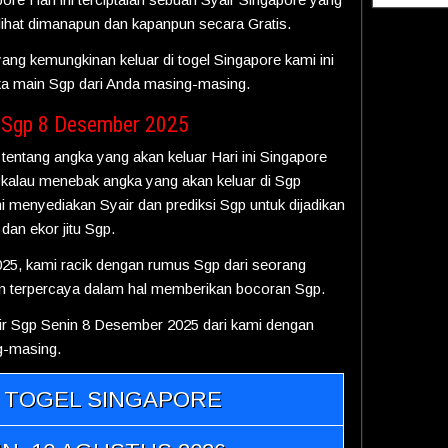
a lihat dimanapun dan kapanpun secara Gratis.
ng kemungkinan keluar di togel Singapore kami ini
ka main Sgp dari Anda masing-masing.
i Sgp 8 Desember 2025
entang angka yang akan keluar Hari ini Singapore
u kalau menebak angka yang akan keluar di Sgp
 menyediakan Syair dan prediksi Sgp untuk dijadikan
an ekor jitu Sgp.
025, kami racik dengan rumus Sgp dari seorang
dan terpercaya dalam hal memberikan bocoran Sgp.
ir Sgp Senin 8 Desember 2025 dari kami dengan
g-masing.
I TOGEL SINGAPORE