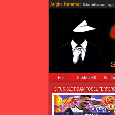
Angka Keramat
Situs Informasi Togel
Home
Prediksi HK
Predik
SITUS SLOT DAN TOGEL TERPERCAY