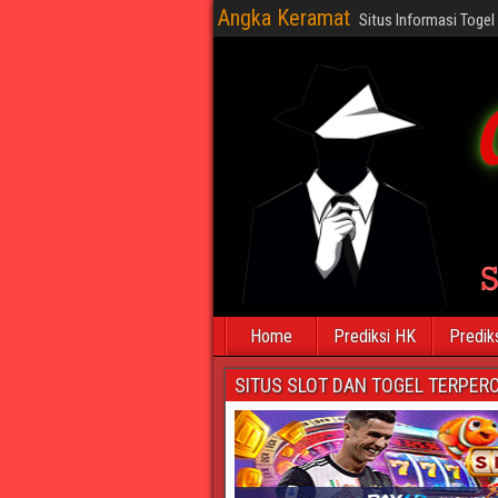
Angka Keramat
Situs Informasi Togel
Home
Prediksi HK
Predik
SITUS SLOT DAN TOGEL TERPERCAY