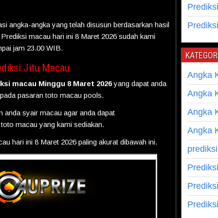
Prediks
i angka-angka yang telah disusun berdasarkan hasil
Prediks
 Prediksi macau hari ini 8 Maret 2026 sudah kami
mpai jam 23.00 WIB.
KATEGOR
diksi Jitu Macau
Angka 
iksi macau Minggu 8 Maret 2026
yang dapat anda
Angka 
 pada pasaran toto macau pools.
Angka 
an anda syair macau agar anda dapat
 toto macau yang kami sediakan.
Angka 
au hari ini 8 Maret 2026 paling akurat dibawah ini.
prediksi
Prediks
Prediks
Prediks