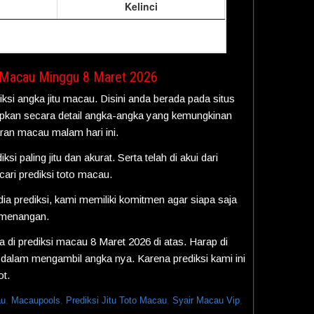
o Macau Minggu 8 Maret 2026
si angka jitu macau. Disini anda berada pada situs
iapkan secara detail angka-angka yang kemungkinan
ran macau malam hari ini.
si paling jitu dan akurat. Serta telah di akui dari
ri prediksi toto macau.
ia prediksi, kami memiliki komitmen agar siapa saja
emenangan.
 di prediksi macau 8 Maret 2026 di atas. Harap di
lagi dalam mengambil angka nya. Karena prediksi kami ini
ot.
au
,
Macaupools
,
Prediksi Jitu Toto Macau
,
Syair Macau Vip
,