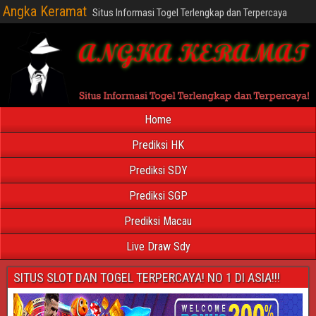
Angka Keramat
Situs Informasi Togel Terlengkap dan Terpercaya
Home
Prediksi HK
Prediksi SDY
Prediksi SGP
Prediksi Macau
Live Draw Sdy
SITUS SLOT DAN TOGEL TERPERCAYA! NO 1 DI ASIA!!!