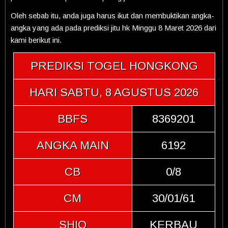
Oleh sebab itu, anda juga harus ikut dan membuktikan angka-
angka yang ada pada prediksi jitu hk Minggu 8 Maret 2026 dari
kami berikut ini.
PREDIKSI TOGEL HONGKONG
HARI SABTU, 8 AGUSTUS 2026
BBFS
8369201
ANGKA MAIN
6192
CB
0/8
CM
30/01/61
SHIO
KERBAU