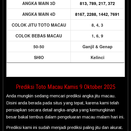
Prediksi Toto Macau Kamis 9 Oktober 2025
Anda mungkin sedang mencari prediksi angka jitu macau.
Disini anda berada pada situs yang tepat, karena kami telah
persiapkan secara detail angka-angka yang kemungkinan
besar bakal tembus dalam pengeluaran macau malam hari ini.
Prediksi kami ini sudah menjadi prediksi paling jitu dan akurat.