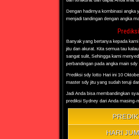
Dengan hadirnya kombinasi angka ya
menjadi tandingan dengan angka ma
Prediks
Banyak yang bertanya kepada kami 
jitu dan akurat. Kita semua tau ka
sangat sulit, Sehingga kami menyedi
perbandingan pada angka main sdy d
Prediksi sdy lotto Hari ini 10 Okto
master sdy jitu yang sudah teruji 
Jadi Anda bisa membandingkan syai
prediksi Sydney dari Anda masing-
PREDIK
HARI JUM