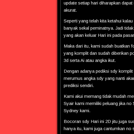
update setiap hari diharapkan dapa
akurat.
Seperti yang telah kita ketahui ka
banyak sekal peminatnya. Jadi tida
yang akan keluar Hari ini pada pas
Maka dari itu, kami sudah buatkan 
yang komplit dan sudah diberikan p
3d serta Ai atau angka ikut.
Dengan adanya pediksi sdy komplit
merumus angka sdy yang nanti aka
prediksi sendiri.
Kami akui memang tidak mudah mene
Syair kami memiliki peluang jika no
Sydney kami.
Bocoran sdy Hari ini 2D jitu juga s
hanya itu, kami juga cantumkan no 