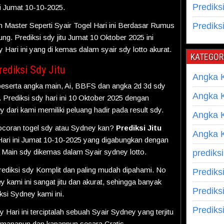
Prediks
ni Jumat 10-10-2025.
 Master Seperti Syair Togel Hari ini Berdasar Rumus
Prediks
g. Prediksi sdy jitu Jumat 10 Oktober 2025 ini
 Hari ini yang di kemas dalam syair sdy lotto akurat.
KATEGOR
rediksi Sdy Jitu
Angka 
n beserta angka main, Ai, BBFS dan angka 2d 3d sdy
Angka 
Prediksi sdy hari ini 10 Oktober 2025 dengan
dari kami memiliki peluang hadir pada result sdy.
Angka 
ocoran togel sdy atau Sydney kan?
Prediksi Jitu
Angka 
ari ini Jumat 10-10-2025 yang digabungkan dengan
 Main sdy dikemas dalam Syair sydney lotto.
prediksi
rediksi sdy Komplit dan paling mudah dipahami. No
Prediks
 kami ini sangat jitu dan akurat, sehingga banyak
Prediks
ksi Sydney kami ini.
Prediks
 Hari ini terciptalah sebuah Syair Sydney yang terjitu
 dimanapun dan kapanpun secara Gratis.