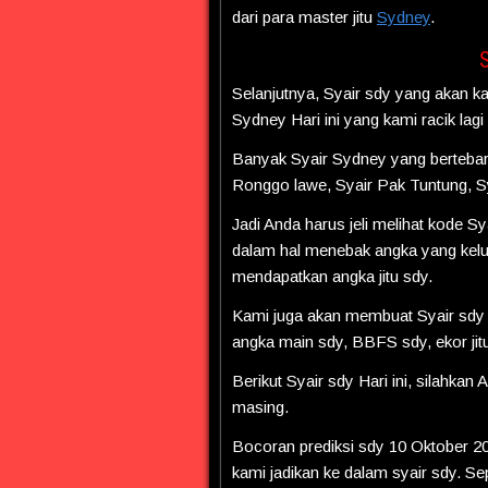
dari para master jitu
Sydney
.
S
Selanjutnya, Syair sdy yang akan ka
Sydney Hari ini yang kami racik lagi
Banyak Syair Sydney yang bertebara
Ronggo lawe, Syair Pak Tuntung, Sy
Jadi Anda harus jeli melihat kode S
dalam hal menebak angka yang kelu
mendapatkan angka jitu sdy.
Kami juga akan membuat Syair sdy 
angka main sdy, BBFS sdy, ekor jit
Berikut Syair sdy Hari ini, silahka
masing.
Bocoran prediksi sdy 10 Oktober 20
kami jadikan ke dalam syair sdy. Sep