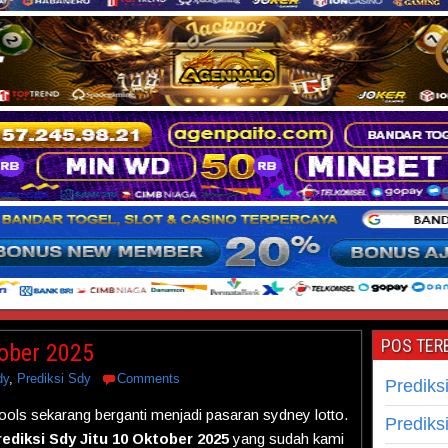
POS TER
tober 2025
dy
,
Prediksi Sdy
Comments
Prediks
ls sekarang berganti menjadi pasaran sydney lotto.
Prediks
rediksi Sdy Jitu 10 Oktober 2025
yang sudah kami