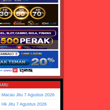
BARU
i Macau Jitu 7 Agustus 2026
i Hk Jitu 7 Agustus 2026