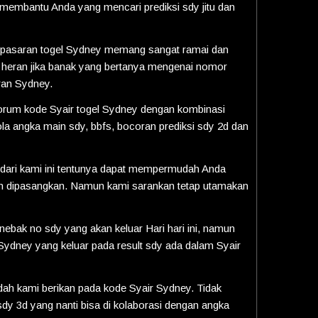
t membantu Anda yang mencari prediksi sdy jitu dan
lau pasaran togel Sydney memang sangat ramai dan
k heran jika banak yang bertanya mengenai nomor
aran Sydney.
forum kode Syair togel Sydney dengan kombinasi
ola angka main sdy, bbfs, bocoran prediksi sdy 2d dan
 dari kami ini tentunya dapat mempermudah Anda
n dipasangkan. Namun kami sarankan tetap utamakan
bak no sdy yang akan keluar Hari hari ini, namun
 Sydney yang keluar pada result sdy ada dalam Syair
udah kami berikan pada kode Syair Sydney. Tidak
sdy 3d yang nanti bisa di kolaborasi dengan angka