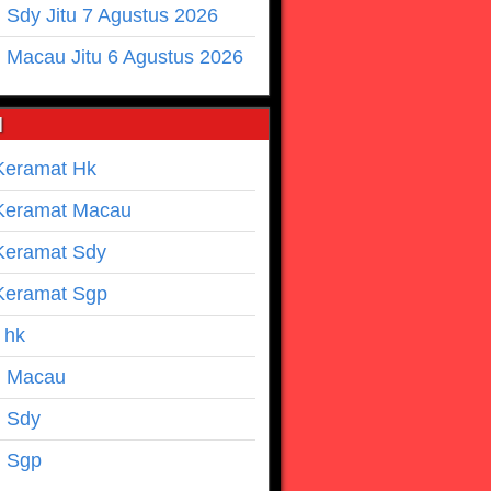
i Sdy Jitu 7 Agustus 2026
i Macau Jitu 6 Agustus 2026
I
Keramat Hk
Keramat Macau
Keramat Sdy
Keramat Sgp
 hk
i Macau
i Sdy
i Sgp