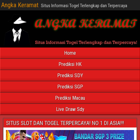
Angka Keramat
Situs Informasi Togel Terlengkap dan Terpercaya
Home
Prediksi HK
Prediksi SDY
Prediksi SGP
Prediksi Macau
Live Draw Sdy
SITUS SLOT DAN TOGEL TERPERCAYA! NO 1 DI ASIA!!!