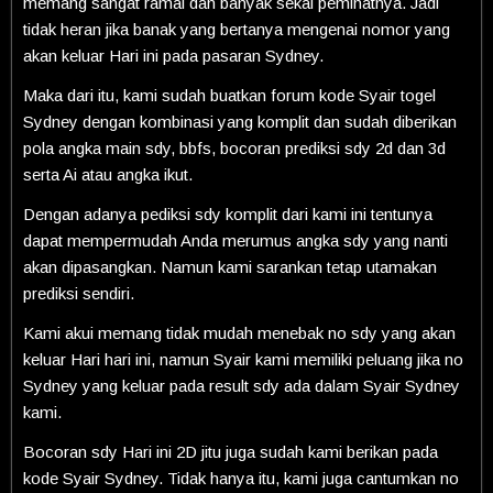
memang sangat ramai dan banyak sekal peminatnya. Jadi
tidak heran jika banak yang bertanya mengenai nomor yang
akan keluar Hari ini pada pasaran Sydney.
Maka dari itu, kami sudah buatkan forum kode Syair togel
Sydney dengan kombinasi yang komplit dan sudah diberikan
pola angka main sdy, bbfs, bocoran prediksi sdy 2d dan 3d
serta Ai atau angka ikut.
Dengan adanya pediksi sdy komplit dari kami ini tentunya
dapat mempermudah Anda merumus angka sdy yang nanti
akan dipasangkan. Namun kami sarankan tetap utamakan
prediksi sendiri.
Kami akui memang tidak mudah menebak no sdy yang akan
keluar Hari hari ini, namun Syair kami memiliki peluang jika no
Sydney yang keluar pada result sdy ada dalam Syair Sydney
kami.
Bocoran sdy Hari ini 2D jitu juga sudah kami berikan pada
kode Syair Sydney. Tidak hanya itu, kami juga cantumkan no