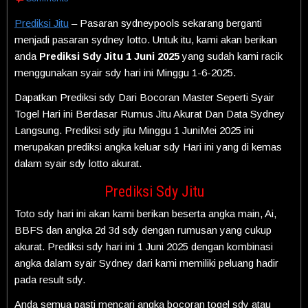
Prediksi Jitu
– Pasaran sydneypools sekarang berganti
menjadi pasaran sydney lotto. Untuk itu, kami akan berikan
anda
Prediksi Sdy Jitu 1 Juni 2025
yang sudah kami racik
menggunakan syair sdy hari ini Minggu 1-6-2025.
Dapatkan Prediksi sdy Dari Bocoran Master Seperti Syair
Togel Hari ini Berdasar Rumus Jitu Akurat Dan Data Sydney
Langsung. Prediksi sdy jitu Minggu 1 JuniMei 2025 ini
merupakan prediksi angka keluar sdy Hari ini yang di kemas
dalam syair sdy lotto akurat.
Prediksi Sdy Jitu
Toto sdy hari ini akan kami berikan beserta angka main, Ai,
BBFS dan angka 2d 3d sdy dengan rumusan yang cukup
akurat. Prediksi sdy hari ini 1 Juni 2025 dengan kombinasi
angka dalam syair Sydney dari kami memiliki peluang hadir
pada result sdy.
Anda semua pasti mencari angka bocoran togel sdy atau