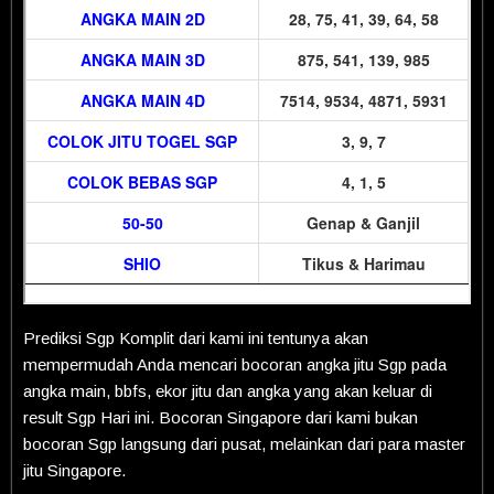
Prediksi Sgp Komplit dari kami ini tentunya akan
mempermudah Anda mencari bocoran angka jitu Sgp pada
angka main, bbfs, ekor jitu dan angka yang akan keluar di
result Sgp Hari ini. Bocoran Singapore dari kami bukan
bocoran Sgp langsung dari pusat, melainkan dari para master
jitu Singapore.