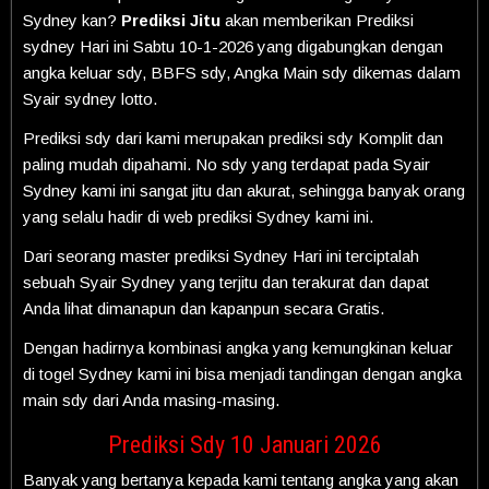
Sydney kan?
Prediksi Jitu
akan memberikan Prediksi
sydney Hari ini Sabtu 10-1-2026 yang digabungkan dengan
angka keluar sdy, BBFS sdy, Angka Main sdy dikemas dalam
Syair sydney lotto.
Prediksi sdy dari kami merupakan prediksi sdy Komplit dan
paling mudah dipahami. No sdy yang terdapat pada Syair
Sydney kami ini sangat jitu dan akurat, sehingga banyak orang
yang selalu hadir di web prediksi Sydney kami ini.
Dari seorang master prediksi Sydney Hari ini terciptalah
sebuah Syair Sydney yang terjitu dan terakurat dan dapat
Anda lihat dimanapun dan kapanpun secara Gratis.
Dengan hadirnya kombinasi angka yang kemungkinan keluar
di togel Sydney kami ini bisa menjadi tandingan dengan angka
main sdy dari Anda masing-masing.
Prediksi Sdy 10 Januari 2026
Banyak yang bertanya kepada kami tentang angka yang akan