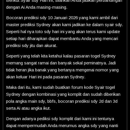
Berikut Syair sdy Hari ini, silahkan Anda jadikan perbandingan
dengan Ai Anda masing-masing.
Bocoran prediksi sdy 10 Januari 2026 yang kami ambil dari
master prediksi Sydney akan kami jadikan ke dalam syair sdy.
Seperti hal nya toto sdy hari ini yang akan terus kami update
setiap hari diharapkan dapat membantu Anda yang mencari
prediksi sdy jitu dan akurat.
Seperti yang telah kita ketahui kalau pasaran togel Sydney
memang sangat ramai dan banyak sekal peminatnya. Jadi
tidak heran jika banak yang bertanya mengenai nomor yang
akan keluar Hari ini pada pasaran Sydney.
Maka dari itu, kami sudah buatkan forum kode Syair togel
Sydney dengan kombinasi yang komplit dan sudah diberikan
pola angka main sdy, bbfs, bocoran prediksi sdy 2d dan 3d
serta Ai atau angka ikut.
Dengan adanya pediksi sdy komplit dari kami ini tentunya
dapat mempermudah Anda merumus angka sdy yang nanti