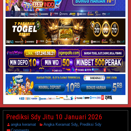
Prediksi Sdy Jitu 10 Januari 2026
angka keramat
Angka Keramat Sdy
,
Prediksi Sdy
Comments