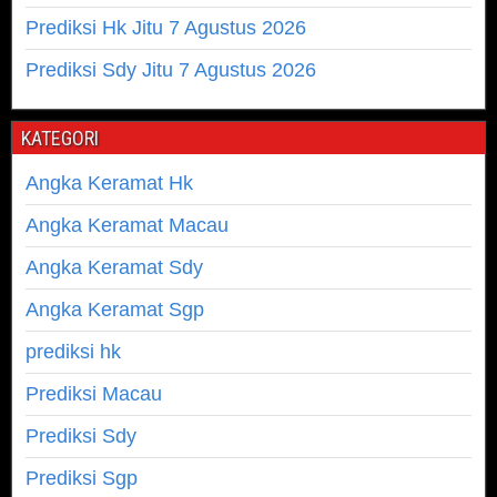
Prediksi Hk Jitu 7 Agustus 2026
Prediksi Sdy Jitu 7 Agustus 2026
KATEGORI
Angka Keramat Hk
Angka Keramat Macau
Angka Keramat Sdy
Angka Keramat Sgp
prediksi hk
Prediksi Macau
Prediksi Sdy
Prediksi Sgp