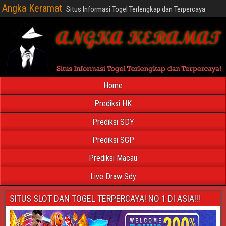
Angka Keramat
Situs Informasi Togel Terlengkap dan Terpercaya
Home
Prediksi HK
Prediksi SDY
Prediksi SGP
Prediksi Macau
Live Draw Sdy
SITUS SLOT DAN TOGEL TERPERCAYA! NO 1 DI ASIA!!!