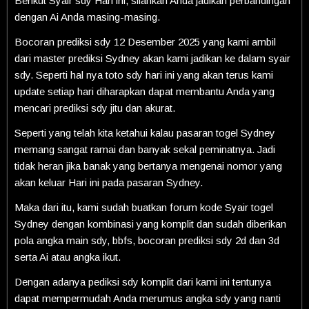
Berikut Syair sdy Hari ini, silahkan Anda jadikan perbandingan
dengan Ai Anda masing-masing.
Bocoran prediksi sdy 12 Desember 2025 yang kami ambil
dari master prediksi Sydney akan kami jadikan ke dalam syair
sdy. Seperti hal nya toto sdy hari ini yang akan terus kami
update setiap hari diharapkan dapat membantu Anda yang
mencari prediksi sdy jitu dan akurat.
Seperti yang telah kita ketahui kalau pasaran togel Sydney
memang sangat ramai dan banyak sekal peminatnya. Jadi
tidak heran jika banak yang bertanya mengenai nomor yang
akan keluar Hari ini pada pasaran Sydney.
Maka dari itu, kami sudah buatkan forum kode Syair togel
Sydney dengan kombinasi yang komplit dan sudah diberikan
pola angka main sdy, bbfs, bocoran prediksi sdy 2d dan 3d
serta Ai atau angka ikut.
Dengan adanya pediksi sdy komplit dari kami ini tentunya
dapat mempermudah Anda merumus angka sdy yang nanti