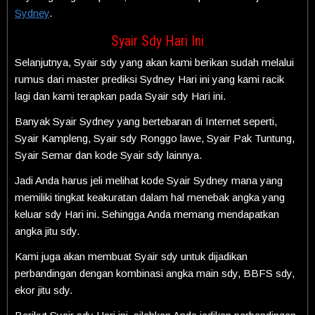
Sydney
.
Syair Sdy Hari Ini
Selanjutnya, Syair sdy yang akan kami berikan sudah melalui
rumus dari master prediksi Sydney Hari ini yang kami racik
lagi dan kami terapkan pada Syair sdy Hari ini.
Banyak Syair Sydney yang bertebaran di Internet seperti,
Syair Kampleng, Syair sdy Ronggo lawe, Syair Pak Tuntung,
Syair Semar dan kode Syair sdy lainnya.
Jadi Anda harus jeli melihat kode Syair Sydney mana yang
memiliki tingkat keakuratan dalam hal menebak angka yang
keluar sdy Hari ini. Sehingga Anda memang mendapatkan
angka jitu sdy.
Kami juga akan membuat Syair sdy untuk dijadikan
perbandingan dengan kombinasi angka main sdy, BBFS sdy,
ekor jitu sdy.