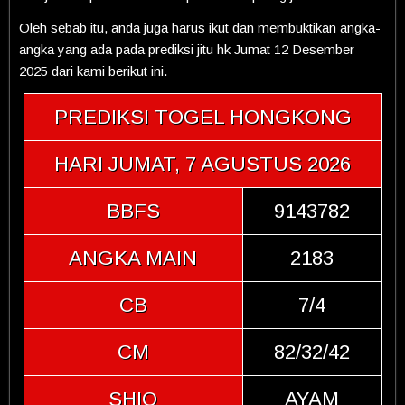
Oleh sebab itu, anda juga harus ikut dan membuktikan angka-
angka yang ada pada prediksi jitu hk Jumat 12 Desember
2025 dari kami berikut ini.
PREDIKSI TOGEL HONGKONG
HARI JUMAT, 7 AGUSTUS 2026
BBFS
9143782
ANGKA MAIN
2183
CB
7/4
CM
82/32/42
SHIO
AYAM