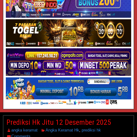
Prediksi Hk Jitu 12 Desember 2025
angka keramat
Angka Keramat Hk
,
prediksi hk
Comments