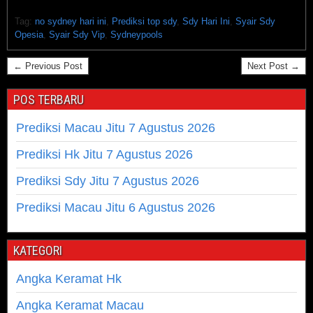
Tag:
no sydney hari ini
,
Prediksi top sdy
,
Sdy Hari Ini
,
Syair Sdy
Opesia
,
Syair Sdy Vip
,
Sydneypools
← Previous Post
Next Post →
POS TERBARU
Prediksi Macau Jitu 7 Agustus 2026
Prediksi Hk Jitu 7 Agustus 2026
Prediksi Sdy Jitu 7 Agustus 2026
Prediksi Macau Jitu 6 Agustus 2026
KATEGORI
Angka Keramat Hk
Angka Keramat Macau