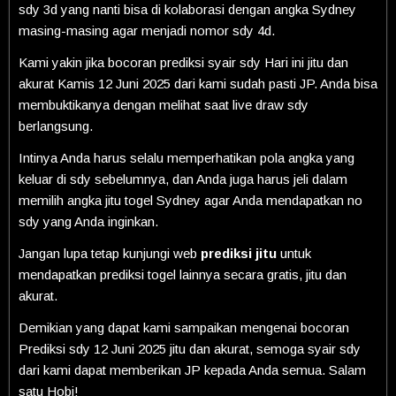
sdy 3d yang nanti bisa di kolaborasi dengan angka Sydney
masing-masing agar menjadi nomor sdy 4d.
Kami yakin jika bocoran prediksi syair sdy Hari ini jitu dan
akurat Kamis 12 Juni 2025 dari kami sudah pasti JP. Anda bisa
membuktikanya dengan melihat saat live draw sdy
berlangsung.
Intinya Anda harus selalu memperhatikan pola angka yang
keluar di sdy sebelumnya, dan Anda juga harus jeli dalam
memilih angka jitu togel Sydney agar Anda mendapatkan no
sdy yang Anda inginkan.
Jangan lupa tetap kunjungi web
prediksi jitu
untuk
mendapatkan prediksi togel lainnya secara gratis, jitu dan
akurat.
Demikian yang dapat kami sampaikan mengenai bocoran
Prediksi sdy 12 Juni 2025 jitu dan akurat, semoga syair sdy
dari kami dapat memberikan JP kepada Anda semua. Salam
satu Hobi!