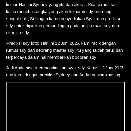
keluar Hari ini Sydney yang jitu dan akurat. Kita semua tau
kalau menebak angka yang akan keluar di sdy memang
sangat sulit, Sehingga kami menyediakan Syair dan prediksi
sdy untuk dijadikan perbandingan pada angka main sdy dan
ekor jitu sdy.
Prediksi sdy lotto Hari ini 12 Juni 2025, kami racik dengan
rumus sdy dari seorang master sdy jitu yang sudah teruji dan
terpercaya dalam hal memberikan bocoran sdy.
Jadi Anda bisa membandingkan syair sdy Kamis 12 Juni 2025
dari kami dengan prediksi Sydney dari Anda masing-masing.