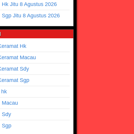
i Hk Jitu 8 Agustus 2026
i Sgp Jitu 8 Agustus 2026
I
Keramat Hk
Keramat Macau
Keramat Sdy
Keramat Sgp
 hk
i Macau
i Sdy
i Sgp