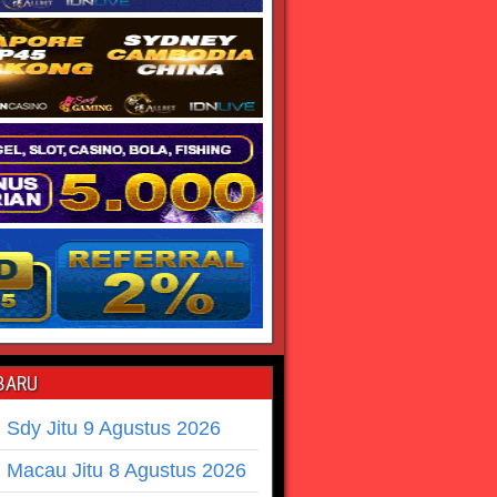
BARU
i Sdy Jitu 9 Agustus 2026
i Macau Jitu 8 Agustus 2026