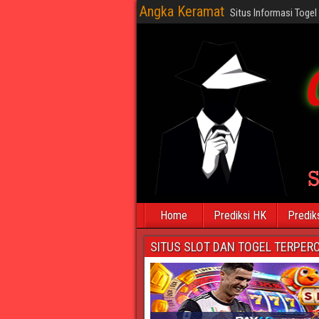
Angka Keramat
Situs Informasi Togel
Home
Prediksi HK
Predik
SITUS SLOT DAN TOGEL TERPERCAY