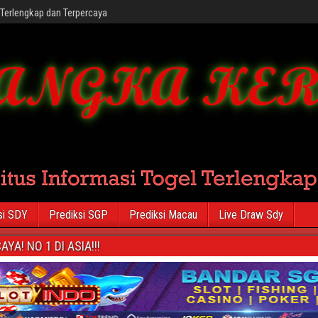
 Terlengkap dan Terpercaya
si SDY
Prediksi SGP
Prediksi Macau
Live Draw Sdy
A! NO 1 DI ASIA!!!