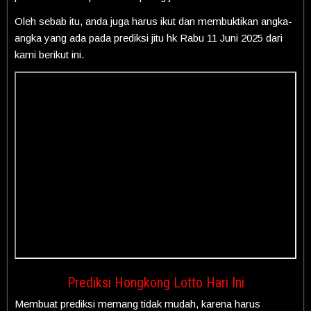
Oleh sebab itu, anda juga harus ikut dan membuktikan angka-
angka yang ada pada prediksi jitu hk Rabu 11 Juni 2025 dari
kami berikut ini.
Prediksi Hongkong Lotto Hari Ini
Membuat prediksi memang tidak mudah, karena harus