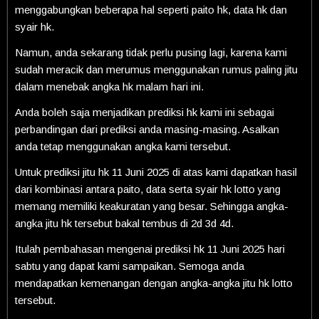
menggabungkan beberapa hal seperti paito hk, data hk dan
syair hk.
Namun, anda sekarang tidak perlu pusing lagi, karena kami
sudah meracik dan merumus menggunakan rumus paling jitu
dalam menebak angka hk malam hari ini.
Anda boleh saja menjadikan prediksi hk kami ini sebagai
perbandingan dari prediksi anda masing-masing. Asalkan
anda tetap menggunakan angka kami tersebut.
Untuk prediksi jitu hk 11 Juni 2025 di atas kami dapatkan hasil
dari kombinasi antara paito, data serta syair hk lotto yang
memang memiliki keakuratan yang besar. Sehingga angka-
angka jitu hk tersebut bakal tembus di 2d 3d 4d.
Itulah pembahasan mengenai prediksi hk 11 Juni 2025 hari
sabtu yang dapat kami sampaikan. Semoga anda
mendapatkan kemenangan dengan angka-angka jitu hk lotto
tersebut.