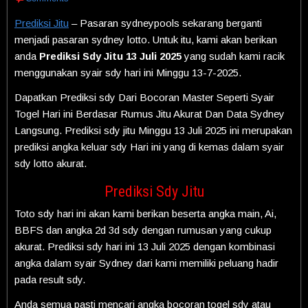
Prediksi Jitu
– Pasaran sydneypools sekarang berganti
menjadi pasaran sydney lotto. Untuk itu, kami akan berikan
anda
Prediksi Sdy Jitu 13 Juli 2025
yang sudah kami racik
menggunakan syair sdy hari ini Minggu 13-7-2025.
Dapatkan Prediksi sdy Dari Bocoran Master Seperti Syair
Togel Hari ini Berdasar Rumus Jitu Akurat Dan Data Sydney
Langsung. Prediksi sdy jitu Minggu 13 Juli 2025 ini merupakan
prediksi angka keluar sdy Hari ini yang di kemas dalam syair
sdy lotto akurat.
Prediksi Sdy Jitu
Toto sdy hari ini akan kami berikan beserta angka main, Ai,
BBFS dan angka 2d 3d sdy dengan rumusan yang cukup
akurat. Prediksi sdy hari ini 13 Juli 2025 dengan kombinasi
angka dalam syair Sydney dari kami memiliki peluang hadir
pada result sdy.
Anda semua pasti mencari angka bocoran togel sdy atau