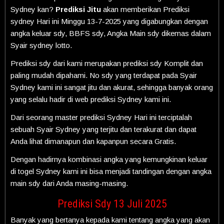
Sydney kan?
Prediksi Jitu
akan memberikan Prediksi
sydney Hari ini Minggu 13-7-2025 yang digabungkan dengan
angka keluar sdy, BBFS sdy, Angka Main sdy dikemas dalam
Syair sydney lotto.
Prediksi sdy dari kami merupakan prediksi sdy Komplit dan
paling mudah dipahami. No sdy yang terdapat pada Syair
Sydney kami ini sangat jitu dan akurat, sehingga banyak orang
yang selalu hadir di web prediksi Sydney kami ini.
Dari seorang master prediksi Sydney Hari ini terciptalah
sebuah Syair Sydney yang terjitu dan terakurat dan dapat
Anda lihat dimanapun dan kapanpun secara Gratis.
Dengan hadirnya kombinasi angka yang kemungkinan keluar
di togel Sydney kami ini bisa menjadi tandingan dengan angka
main sdy dari Anda masing-masing.
Prediksi Sdy 13 Juli 2025
Banyak yang bertanya kepada kami tentang angka yang akan