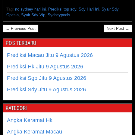
Tag:
no sydney hari ini
,
Prediksi top sdy
,
Sdy Hari Ini
,
Syair Sdy
Opesia
,
Syair Sdy Vip
,
Sydneypools
← Previous Post
Next Post →
POS TERBARU
Prediksi Macau Jitu 9 Agustus 2026
Prediksi Hk Jitu 9 Agustus 2026
Prediksi Sgp Jitu 9 Agustus 2026
Prediksi Sdy Jitu 9 Agustus 2026
KATEGORI
Angka Keramat Hk
Angka Keramat Macau