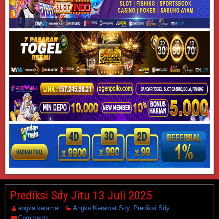
Prediksi Sdy Jitu 13 Juli 2025
angka keramat
Angka Keramat Sdy
,
Prediksi Sdy
Comments