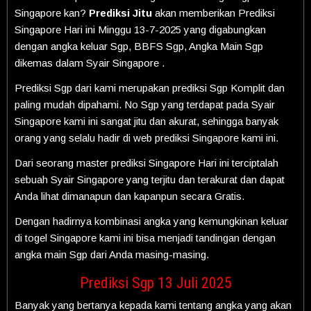
Singapore kan?
Prediksi Jitu
akan memberikan Prediksi
Singapore Hari ini Minggu 13-7-2025 yang digabungkan
dengan angka keluar Sgp, BBFS Sgp, Angka Main Sgp
dikemas dalam Syair Singapore .
Prediksi Sgp dari kami merupakan prediksi Sgp Komplit dan
paling mudah dipahami. No Sgp yang terdapat pada Syair
Singapore kami ini sangat jitu dan akurat, sehingga banyak
orang yang selalu hadir di web prediksi Singapore kami ini.
Dari seorang master prediksi Singapore Hari ini terciptalah
sebuah Syair Singapore yang terjitu dan terakurat dan dapat
Anda lihat dimanapun dan kapanpun secara Gratis.
Dengan hadirnya kombinasi angka yang kemungkinan keluar
di togel Singapore kami ini bisa menjadi tandingan dengan
angka main Sgp dari Anda masing-masing.
Prediksi Sgp 13 Juli 2025
Banyak yang bertanya kepada kami tentang angka yang akan