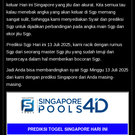
keluar Hari ini Singapore yang jitu dan akurat. Kita semua tau
kalau menebak angka yang akan keluar di Sgp memang
sangat sulit, Sehingga kami menyediakan Syair dan prediksi
Sgp untuk dijadikan perbandingan pada angka main Sgp dan
ekor jitu Sgp.
Prediksi Sgp Hari ini 13 Juli 2025, kami racik dengan rumus
Sgp dari seorang master Sgp jitu yang sudah teruji dan
terpercaya dalam hal memberikan bocoran Sgp.
Jadi Anda bisa membandingkan syair Sgp Minggu 13 Juli 2025
dari kami dengan prediksi Singapore dari Anda masing-
masing.