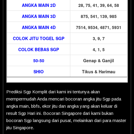
Prediksi Sgp Komplit dari kami ini tentunya akan
mempermudah Anda mencari bocoran angka jitu Sgp pada
angka main, bbfs, ekor jitu dan angka yang akan keluar di
result Sgp Hari ini. Bocoran Singapore dari kami bukan
bocoran Sgp langsung dari pusat, melainkan dari para master
jitu Singapore.