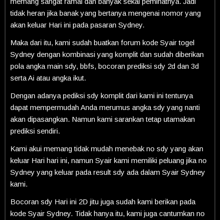
memang sangat ramai dan banyak sekal peminatnya. Jadi
tidak heran jika banak yang bertanya mengenai nomor yang
akan keluar Hari ini pada pasaran Sydney.
Maka dari itu, kami sudah buatkan forum kode Syair togel
Sydney dengan kombinasi yang komplit dan sudah diberikan
pola angka main sdy, bbfs, bocoran prediksi sdy 2d dan 3d
serta Ai atau angka ikut.
Dengan adanya pediksi sdy komplit dari kami ini tentunya
dapat mempermudah Anda merumus angka sdy yang nanti
akan dipasangkan. Namun kami sarankan tetap utamakan
prediksi sendiri.
Kami akui memang tidak mudah menebak no sdy yang akan
keluar Hari hari ini, namun Syair kami memiliki peluang jika no
Sydney yang keluar pada result sdy ada dalam Syair Sydney
kami.
Bocoran sdy Hari ini 2D jitu juga sudah kami berikan pada
kode Syair Sydney. Tidak hanya itu, kami juga cantumkan no