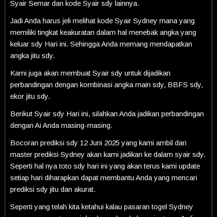
Syair Semar dan kode Syair sdy lainnya.
Jadi Anda harus jeli melihat kode Syair Sydney mana yang
memiliki tingkat keakuratan dalam hal menebak angka yang
keluar sdy Hari ini. Sehingga Anda memang mendapatkan
angka jitu sdy.
Kami juga akan membuat Syair sdy untuk dijadikan
perbandingan dengan kombinasi angka main sdy, BBFS sdy,
ekor jitu sdy.
Berikut Syair sdy Hari ini, silahkan Anda jadikan perbandingan
dengan Ai Anda masing-masing.
Bocoran prediksi sdy 12 Juni 2025 yang kami ambil dari
master prediksi Sydney akan kami jadikan ke dalam syair sdy.
Seperti hal nya toto sdy hari ini yang akan terus kami update
setiap hari diharapkan dapat membantu Anda yang mencari
prediksi sdy jitu dan akurat.
Seperti yang telah kita ketahui kalau pasaran togel Sydney