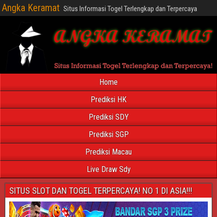
Angka Keramat
Situs Informasi Togel Terlengkap dan Terpercaya
Home
Prediksi HK
Prediksi SDY
Prediksi SGP
Prediksi Macau
Live Draw Sdy
SITUS SLOT DAN TOGEL TERPERCAYA! NO 1 DI ASIA!!!