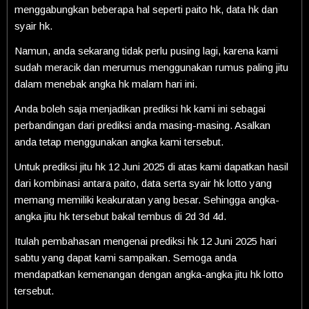
menggabungkan beberapa hal seperti paito hk, data hk dan
syair hk.
Namun, anda sekarang tidak perlu pusing lagi, karena kami
sudah meracik dan merumus menggunakan rumus paling jitu
dalam menebak angka hk malam hari ini.
Anda boleh saja menjadikan prediksi hk kami ini sebagai
perbandingan dari prediksi anda masing-masing. Asalkan
anda tetap menggunakan angka kami tersebut.
Untuk prediksi jitu hk 12 Juni 2025 di atas kami dapatkan hasil
dari kombinasi antara paito, data serta syair hk lotto yang
memang memiliki keakuratan yang besar. Sehingga angka-
angka jitu hk tersebut bakal tembus di 2d 3d 4d.
Itulah pembahasan mengenai prediksi hk 12 Juni 2025 hari
sabtu yang dapat kami sampaikan. Semoga anda
mendapatkan kemenangan dengan angka-angka jitu hk lotto
tersebut.