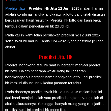
Prediksi Jitu
–
Prediksi Hk
Jitu 12 Juni 2025
malam hari ini
adalah kombinasi angka-angka jitu hk lotto yang telah disusun
berdasarkan hasil result hk. Prediksi hk lotto dari kami bakal
tembus dalam pengeluaran hk 2d 3d 4d.
Pada kali ini kami telah persiapkan prediksi hk 12 Juni 2025
serta syair hk hari ini Kamis 12-6-2025 yang pastinya jitu dan
akurat.
Prediksi Jitu Hk
Prediksi hongkong atau hk saat ini berganti menjadi prediksi
hk lotto. Dalam beberapa waktu yang lalu pasaran
hongkongpools berganti nama hongkong lotto. Jadi prediksi
hk kami ini dibuat untuk kedua pasaran tersebut.
Pada dasarnya prediksi syair hk 12 Juni 2025 malam hari ini
dari kami menjadi salah satu prediksi hongkong yang telah di
akui keakuratannya. Sehingga, banyak orang yang menjadikan
prediksi kami ini prediksi hk paling jitu.