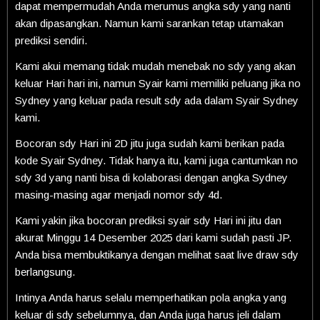
dapat mempermudah Anda merumus angka sdy yang nanti
akan dipasangkan. Namun kami sarankan tetap utamakan
prediksi sendiri.
Kami akui memang tidak mudah menebak no sdy yang akan
keluar Hari hari ini, namun Syair kami memiliki peluang jika no
Sydney yang keluar pada result sdy ada dalam Syair Sydney
kami.
Bocoran sdy Hari ini 2D jitu juga sudah kami berikan pada
kode Syair Sydney. Tidak hanya itu, kami juga cantumkan no
sdy 3d yang nanti bisa di kolaborasi dengan angka Sydney
masing-masing agar menjadi nomor sdy 4d.
Kami yakin jika bocoran prediksi syair sdy Hari ini jitu dan
akurat Minggu 14 Desember 2025 dari kami sudah pasti JP.
Anda bisa membuktikanya dengan melihat saat live draw sdy
berlangsung.
Intinya Anda harus selalu memperhatikan pola angka yang
keluar di sdy sebelumnya, dan Anda juga harus jeli dalam