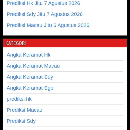
Prediksi Hk Jitu 7 Agustus 2026
Prediksi Sdy Jitu 7 Agustus 2026
Prediksi Macau Jitu 6 Agustus 2026
KATEGORI
Angka Keramat Hk
Angka Keramat Macau
Angka Keramat Sdy
Angka Keramat Sgp
prediksi hk
Prediksi Macau
Prediksi Sdy