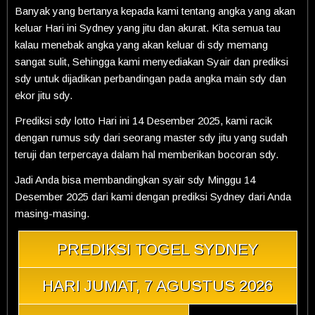
Banyak yang bertanya kepada kami tentang angka yang akan
keluar Hari ini Sydney yang jitu dan akurat. Kita semua tau
kalau menebak angka yang akan keluar di sdy memang
sangat sulit, Sehingga kami menyediakan Syair dan prediksi
sdy untuk dijadikan perbandingan pada angka main sdy dan
ekor jitu sdy.
Prediksi sdy lotto Hari ini 14 Desember 2025, kami racik
dengan rumus sdy dari seorang master sdy jitu yang sudah
teruji dan terpercaya dalam hal memberikan bocoran sdy.
Jadi Anda bisa membandingkan syair sdy Minggu 14
Desember 2025 dari kami dengan prediksi Sydney dari Anda
masing-masing.
PREDIKSI TOGEL SYDNEY
HARI JUMAT, 7 AGUSTUS 2026