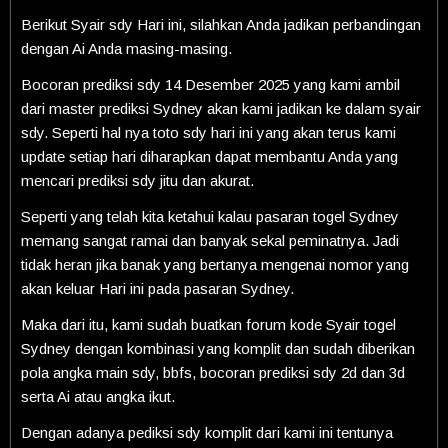
Berikut Syair sdy Hari ini, silahkan Anda jadikan perbandingan
dengan Ai Anda masing-masing.
Bocoran prediksi sdy 14 Desember 2025 yang kami ambil
dari master prediksi Sydney akan kami jadikan ke dalam syair
sdy. Seperti hal nya toto sdy hari ini yang akan terus kami
update setiap hari diharapkan dapat membantu Anda yang
mencari prediksi sdy jitu dan akurat.
Seperti yang telah kita ketahui kalau pasaran togel Sydney
memang sangat ramai dan banyak sekal peminatnya. Jadi
tidak heran jika banak yang bertanya mengenai nomor yang
akan keluar Hari ini pada pasaran Sydney.
Maka dari itu, kami sudah buatkan forum kode Syair togel
Sydney dengan kombinasi yang komplit dan sudah diberikan
pola angka main sdy, bbfs, bocoran prediksi sdy 2d dan 3d
serta Ai atau angka ikut.
Dengan adanya pediksi sdy komplit dari kami ini tentunya