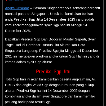
Angka Keramat
– Pasaran Singaporepools sekarang berganti
menjadi pasaran Singapore . Untuk itu, kami akan berikan
anda
Prediksi Sgp Jitu 14 Desember 2025
yang sudah
kami racik menggunakan syair Sgp hari ini Minggu 14
Desember 2025.
Dapatkan Prediksi Sgp Dari Bocoran Master Seperti, Syair
Togel Hari ini Berdasar Rumus Jitu Akurat Dan Data
Singapore Langsung. Prediksi Sgp jitu Minggu 14 Desember
2025 ini merupakan prediksi angka keluar Sgp Hari ini yang di
kemas dalam syair Sgp akurat.
Prediksi Sgp Jitu
Toto Sgp hari ini akan kami berikan beserta angka main, Ai,
BBFS dan angka 2d 3d Sgp dengan rumusan yang cukup
akurat. Prediksi Sgp hari ini 14 Desember 2025 dengan
kombinasi angka dalam syair Singapore dari kami memiliki
peluang hadir pada result Sgp.