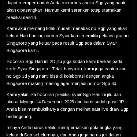
dapat mempermudah Anda merumus angka Sgp yang nanti
akan dipasangkan. Namun kami sarankan tetap utamakan
prediksi sendiri.
Kami akui memang tidak mudah menebak no Sgp yang akan
keluar Hari hari ini, namun Syair kami memiliki peluang jika no
Singapore yang keluar pada result Sgp ada dalam Syair
Singapore kami.
Bocoran Sgp Hari ini 2D jitu juga sudah kami berikan pada
kode Syair Singapore. Tidak hanya itu, kami juga cantumkan
no Sgp 3d yang nanti bisa di kolaborasi dengan angka
Singapore masing-masing agar menjadi nomor Sgp 4d.
Kami yakin jika bocoran prediksi syair Sgp Hari ini jitu dan
akurat Minggu 14 Desember 2025 dari kami sudah pasti JP.
Anda bisa membuktikanya dengan melihat saat live draw Sgp
berlangsung.
Intinya Anda harus selalu memperhatikan pola angka yang
keluar di Sgp sebelumnya, dan Anda juga harus jeli dalam