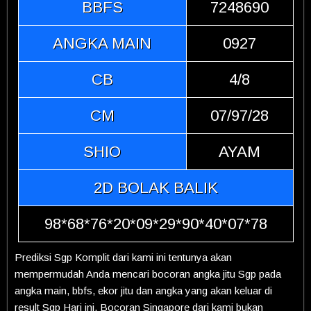
BBFS
7248690
ANGKA MAIN
0927
CB
4/8
CM
07/97/28
SHIO
AYAM
2D BOLAK BALIK
98*68*76*20*09*29*90*40*07*78
Prediksi Sgp Komplit dari kami ini tentunya akan
mempermudah Anda mencari bocoran angka jitu Sgp pada
angka main, bbfs, ekor jitu dan angka yang akan keluar di
result Sgp Hari ini. Bocoran Singapore dari kami bukan