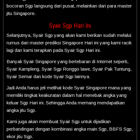
bocoran Sgp langsung dari pusat, melainkan dari para master
jitu Singapore.
Syair Sgp Hari Ini
Selanjutnya, Syair Sgp yang akan kami berikan sudah melalui
rumus dari master prediksi Singapore Hari ini yang kami racik
lagi dan kami terapkan pada Syair Sgp Hari ini.
Banyak Syair Singapore yang bertebaran di Internet seperti,
Syair Kampleng, Syair Sgp Ronggo lawe, Syair Pak Tuntung,
Syair Semar dan kode Syair Sgp lainnya.
Jadi Anda harus jeli melihat kode Syair Singapore mana yang
memiliki tingkat keakuratan dalam hal menebak angka yang
keluar Sgp Hari ini. Sehingga Anda memang mendapatkan
angka jitu Sgp.
Kami juga akan membuat Syair Sgp untuk dijadikan
perbandingan dengan kombinasi angka main Sgp, BBFS Sgp,
ekor jitu Sgp.