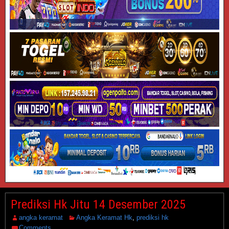
Prediksi Hk Jitu 14 Desember 2025
angka keramat
Angka Keramat Hk
,
prediksi hk
Comments