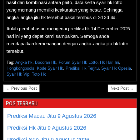
hasil dari kombinasi antara paito, data serta syair hk lotto
yang memang memiliki keakuratan yang besar. Sehingga
angka-angka jitu hk tersebut bakal tembus di 2d 3d 4d.
Itulah pembahasan mengenai prediksi hk 14 Desember 2025
hari ini yang dapat kami sampaikan. Semoga anda
mendapatkan kemenangan dengan angka-angka jitu hk lotto
tersebut.
Tag:
Angka hk
,
Bocoran Hk
,
Forum Syair Hk Lotto
,
Hk Hari Ini
,
Hongkongpools
,
Kode Syair Hk
,
Prediksi Hk Terjitu
,
Syair Hk Opesia
,
Syair Hk Vip
,
Toto Hk
← Previous Post
Next Post →
POS TERBARU
Prediksi Macau Jitu 9 Agustus 2026
Prediksi Hk Jitu 9 Agustus 2026
Prediksi Sgp Jitu 9 Agustus 2026