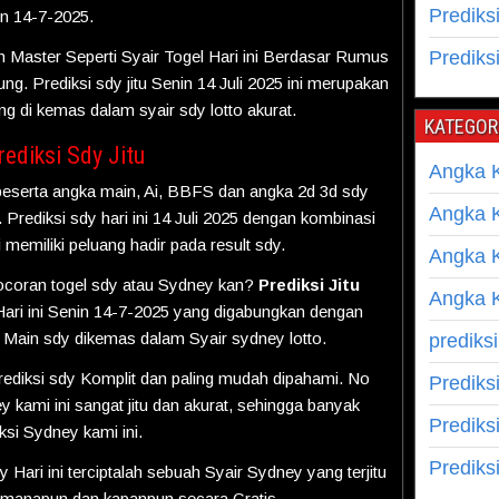
Prediks
in 14-7-2025.
 Master Seperti Syair Togel Hari ini Berdasar Rumus
Prediks
g. Prediksi sdy jitu Senin 14 Juli 2025 ini merupakan
ang di kemas dalam syair sdy lotto akurat.
KATEGOR
rediksi Sdy Jitu
Angka 
n beserta angka main, Ai, BBFS dan angka 2d 3d sdy
Angka 
Prediksi sdy hari ini 14 Juli 2025 dengan kombinasi
memiliki peluang hadir pada result sdy.
Angka 
ocoran togel sdy atau Sydney kan?
Prediksi Jitu
Angka 
ari ini Senin 14-7-2025 yang digabungkan dengan
 Main sdy dikemas dalam Syair sydney lotto.
prediksi
rediksi sdy Komplit dan paling mudah dipahami. No
Prediks
 kami ini sangat jitu dan akurat, sehingga banyak
Prediks
ksi Sydney kami ini.
Prediks
 Hari ini terciptalah sebuah Syair Sydney yang terjitu
 dimanapun dan kapanpun secara Gratis.