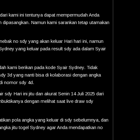
 dari kami ini tentunya dapat mempermudah Anda
n dipasangkan. Namun kami sarankan tetap utamakan
bak no sdy yang akan keluar Hari hari ini, namun
 Sydney yang keluar pada result sdy ada dalam Syair
udah kami berikan pada kode Syair Sydney. Tidak
sdy 3d yang nanti bisa di kolaborasi dengan angka
i nomor sdy 4d.
r sdy Hari ini jitu dan akurat Senin 14 Juli 2025 dari
buktikanya dengan melihat saat live draw sdy
tikan pola angka yang keluar di sdy sebelumnya, dan
 angka jitu togel Sydney agar Anda mendapatkan no