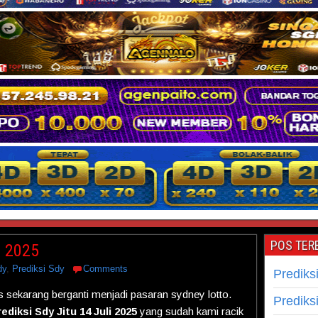
POS TER
i 2025
dy
,
Prediksi Sdy
Comments
Prediks
sekarang berganti menjadi pasaran sydney lotto.
Prediks
ediksi Sdy Jitu 14 Juli 2025
yang sudah kami racik