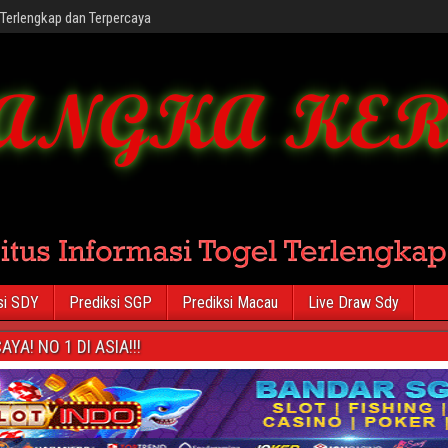
 Terlengkap dan Terpercaya
si SDY
Prediksi SGP
Prediksi Macau
Live Draw Sdy
A! NO 1 DI ASIA!!!