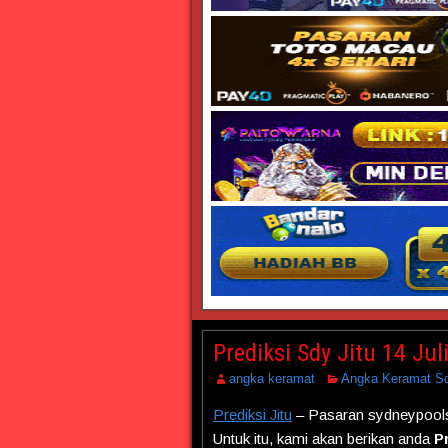
Prediksi Sdy Jitu 14 Jul
angka keramat
Angka Keramat S
Prediksi Jitu
– Pasaran sydneypools 
Untuk itu, kami akan berikan anda
Pr