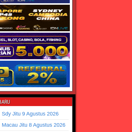
BARU
i Sdy Jitu 9 Agustus 2026
i Macau Jitu 8 Agustus 2026