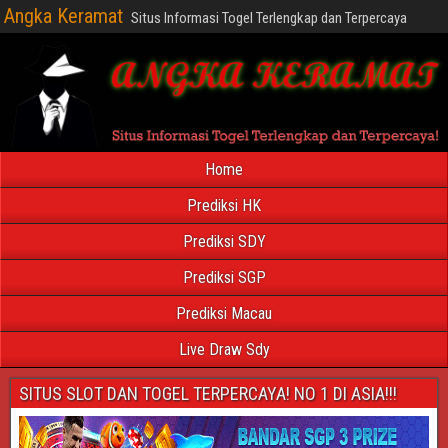
Angka Keramat
Situs Informasi Togel Terlengkap dan Terpercaya
Home
Prediksi HK
Prediksi SDY
Prediksi SGP
Prediksi Macau
Live Draw Sdy
SITUS SLOT DAN TOGEL TERPERCAYA! NO 1 DI ASIA!!!