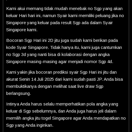
Kami akui memang tidak mudah menebak no Sgp yang akan
keluar Hari hari ini, namun Syair kami memiliki peluang jika no
Singapore yang keluar pada result Sgp ada dalam Syair
Singapore kami.
Bocoran Sgp Hari ini 2D jitu juga sudah kami berikan pada
kode Syair Singapore. Tidak hanya itu, kami juga cantumkan
no Sgp 3d yang nanti bisa di kolaborasi dengan angka
Singapore masing-masing agar menjadi nomor Sgp 4d.
Kami yakin jika bocoran prediksi syair Sgp Hari ini jitu dan
akurat Senin 14 Juli 2025 dari kami sudah pasti JP. Anda bisa
membuktikanya dengan melihat saat live draw Sgp
berlangsung.
Intinya Anda harus selalu memperhatikan pola angka yang
keluar di Sgp sebelumnya, dan Anda juga harus jeli dalam
memilih angka jitu togel Singapore agar Anda mendapatkan no
Sgp yang Anda inginkan.