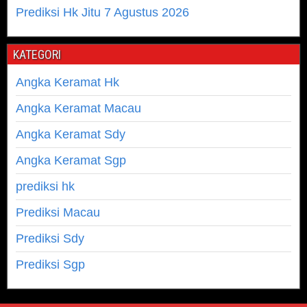
Prediksi Hk Jitu 7 Agustus 2026
KATEGORI
Angka Keramat Hk
Angka Keramat Macau
Angka Keramat Sdy
Angka Keramat Sgp
prediksi hk
Prediksi Macau
Prediksi Sdy
Prediksi Sgp