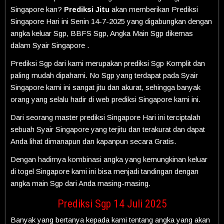
Singapore kan?
Prediksi Jitu
akan memberikan Prediksi
Singapore Hari ini Senin 14-7-2025 yang digabungkan dengan
angka keluar Sgp, BBFS Sgp, Angka Main Sgp dikemas
dalam Syair Singapore .
Prediksi Sgp dari kami merupakan prediksi Sgp Komplit dan
paling mudah dipahami. No Sgp yang terdapat pada Syair
Singapore kami ini sangat jitu dan akurat, sehingga banyak
orang yang selalu hadir di web prediksi Singapore kami ini.
Dari seorang master prediksi Singapore Hari ini terciptalah
sebuah Syair Singapore yang terjitu dan terakurat dan dapat
Anda lihat dimanapun dan kapanpun secara Gratis.
Dengan hadirnya kombinasi angka yang kemungkinan keluar
di togel Singapore kami ini bisa menjadi tandingan dengan
angka main Sgp dari Anda masing-masing.
Prediksi Sgp 14 Juli 2025
Banyak yang bertanya kepada kami tentang angka yang akan