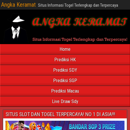
Angka Keramat
Situs Informasi Togel Terlengkap dan Terpercaya
Home
Prediksi HK
Prediksi SDY
Prediksi SGP
Prediksi Macau
Live Draw Sdy
SITUS SLOT DAN TOGEL TERPERCAYA! NO 1 DI ASIA!!!