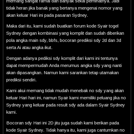
memang sangat ramai dan banyak sekal peminatnya. Jadi
tidak heran jika banak yang bertanya mengenai nomor yang
akan keluar Hari ini pada pasaran Sydney.
Maka dari itu, kami sudah buatkan forum kode Syair togel
Sydney dengan kombinasi yang komplit dan sudah diberikan
pola angka main sdy, bbfs, bocoran prediksi sdy 2d dan 3d
serta Ai atau angka ikut.
Dengan adanya pediksi sdy komplit dari kami ini tentunya
dapat mempermudah Anda merumus angka sdy yang nanti
akan dipasangkan. Namun kami sarankan tetap utamakan
prediksi sendiri.
Kami akui memang tidak mudah menebak no sdy yang akan
keluar Hari hari ini, namun Syair kami memiliki peluang jika no
Sydney yang keluar pada result sdy ada dalam Syair Sydney
kami.
Bocoran sdy Hari ini 2D jitu juga sudah kami berikan pada
kode Syair Sydney. Tidak hanya itu, kami juga cantumkan no