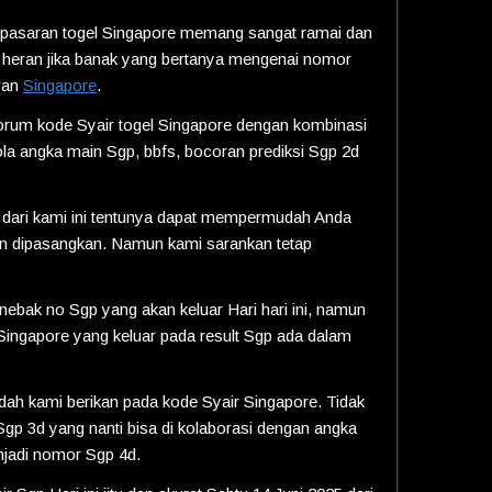
lau pasaran togel Singapore memang sangat ramai dan
k heran jika banak yang bertanya mengenai nomor
aran
Singapore
.
forum kode Syair togel Singapore dengan kombinasi
ola angka main Sgp, bbfs, bocoran prediksi Sgp 2d
 dari kami ini tentunya dapat mempermudah Anda
n dipasangkan. Namun kami sarankan tetap
bak no Sgp yang akan keluar Hari hari ini, namun
 Singapore yang keluar pada result Sgp ada dalam
udah kami berikan pada kode Syair Singapore. Tidak
Sgp 3d yang nanti bisa di kolaborasi dengan angka
jadi nomor Sgp 4d.