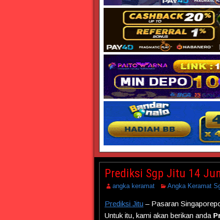
Prediksi Sgp Jitu 14 Ju
angka keramat
Angka Keramat S
Prediksi Jitu
– Pasaran Singaporepoo
Untuk itu, kami akan berikan anda
P