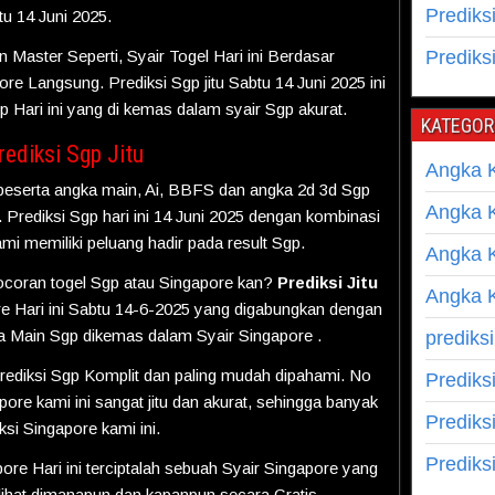
Prediks
tu 14 Juni 2025.
 Master Seperti, Syair Togel Hari ini Berdasar
Prediks
e Langsung. Prediksi Sgp jitu Sabtu 14 Juni 2025 ini
 Hari ini yang di kemas dalam syair Sgp akurat.
KATEGOR
rediksi Sgp Jitu
Angka 
n beserta angka main, Ai, BBFS dan angka 2d 3d Sgp
Angka 
Prediksi Sgp hari ini 14 Juni 2025 dengan kombinasi
mi memiliki peluang hadir pada result Sgp.
Angka 
ocoran togel Sgp atau Singapore kan?
Prediksi Jitu
Angka 
e Hari ini Sabtu 14-6-2025 yang digabungkan dengan
 Main Sgp dikemas dalam Syair Singapore .
prediksi
rediksi Sgp Komplit dan paling mudah dipahami. No
Prediks
ore kami ini sangat jitu dan akurat, sehingga banyak
Prediks
ksi Singapore kami ini.
Prediks
ore Hari ini terciptalah sebuah Syair Singapore yang
a lihat dimanapun dan kapanpun secara Gratis.