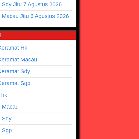
i Sdy Jitu 7 Agustus 2026
i Macau Jitu 6 Agustus 2026
I
Keramat Hk
Keramat Macau
Keramat Sdy
Keramat Sgp
 hk
i Macau
i Sdy
i Sgp