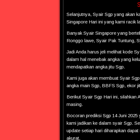
S
Selanjutnya, Syair Sgp yang akan ka
Singapore Hari ini yang kami racik l
Banyak Syair Singapore yang berteba
Ronggo lawe, Syair Pak Tuntung, S
Jadi Anda harus jeli melihat kode S
dalam hal menebak angka yang kelu
mendapatkan angka jitu Sgp.
Kami juga akan membuat Syair Sgp 
angka main Sgp, BBFS Sgp, ekor ji
Berikut Syair Sgp Hari ini, silahka
masing.
Bocoran prediksi Sgp 14 Juni 2025 
kami jadikan ke dalam syair Sgp. Sep
update setiap hari diharapkan dapa
akurat.