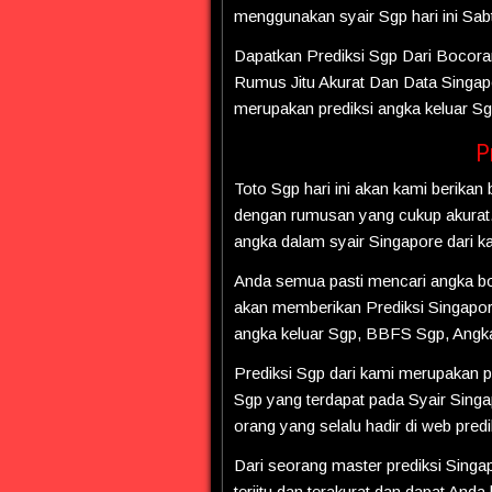
menggunakan syair Sgp hari ini Sab
Dapatkan Prediksi Sgp Dari Bocoran
Rumus Jitu Akurat Dan Data Singapor
merupakan prediksi angka keluar Sgp
P
Toto Sgp hari ini akan kami berika
dengan rumusan yang cukup akurat. 
angka dalam syair Singapore dari ka
Anda semua pasti mencari angka b
akan memberikan Prediksi Singapor
angka keluar Sgp, BBFS Sgp, Angka
Prediksi Sgp dari kami merupakan p
Sgp yang terdapat pada Syair Singap
orang yang selalu hadir di web predi
Dari seorang master prediksi Singap
terjitu dan terakurat dan dapat And