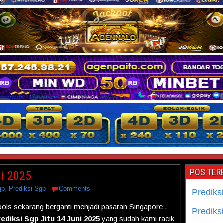
POS TER
ni 2025
gp
,
Prediksi Sgp
Comments
Prediks
ls sekarang berganti menjadi pasaran Singapore .
Prediks
rediksi Sgp Jitu 14 Juni 2025
yang sudah kami racik