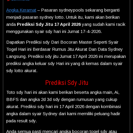
Angka Keramat
– Pasaran sydneypools sekarang berganti
menjadi pasaran sydney lotto. Untuk itu, kami akan berikan
anda
Prediksi Sdy Jitu 17 April 2026
yang sudah kami racik
menggunakan syair sdy hari ini Jumat 17-4-2026.
Dapatkan Prediksi sdy Dari Bocoran Master Seperti Syair
Togel Hari ini Berdasar Rumus Jitu Akurat Dan Data Sydney
Langsung. Prediksi sdy jitu Jumat 17 April 2026 ini merupakan
prediksi angka keluar sdy Hari ini yang di kemas dalam syair
sdy lotto akurat.
Prediksi Sdy Jitu
Toto sdy hari ini akan kami berikan beserta angka main, Ai,
BBFS dan angka 2d 3d sdy dengan rumusan yang cukup
akurat. Prediksi sdy hari ini 17 April 2026 dengan kombinasi
angka dalam syair Sydney dari kami memiliki peluang hadir
pada result sdy.
Anda semua pasti mencari angka bocoran togel sdy atau