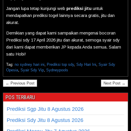
Jangan lupa tetap kunjungi web
prediksi jitu
untuk
mendapatkan prediksi togel lainnya secara gratis, jitu dan
akurat.
Demikian yang dapat kami sampaikan mengenai bocoran
Prediksi sdy 17 April 2026 jitu dan akurat, semoga syair sdy
dari kami dapat memberikan JP kepada Anda semua. Salam
satu Hobi!
Tag:
no sydney hari ini
,
Prediksi top sdy
,
Sdy Hari Ini
,
Syair Sdy
Opesia
,
Syair Sdy Vip
,
Sydneypools
← Previous Post
Next Post →
POS TERBARU
Prediksi Sgp Jitu 8 Agustus 2026
Prediksi Sdy Jitu 8 Agustus 2026