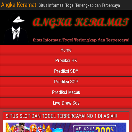
Angka Keramat
Situs Informasi Togel Terlengkap dan Terpercaya
Home
Prediksi HK
Prediksi SDY
Prediksi SGP
Prediksi Macau
Live Draw Sdy
SITUS SLOT DAN TOGEL TERPERCAYA! NO 1 DI ASIA!!!