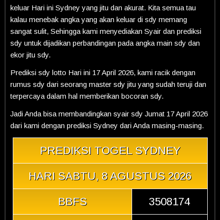
keluar Hari ini Sydney yang jitu dan akurat. Kita semua tau
kalau menebak angka yang akan keluar di sdy memang
sangat sulit, Sehingga kami menyediakan Syair dan prediksi
sdy untuk dijadikan perbandingan pada angka main sdy dan
ekor jitu sdy.
Prediksi sdy lotto Hari ini 17 April 2026, kami racik dengan
rumus sdy dari seorang master sdy jitu yang sudah teruji dan
terpercaya dalam hal memberikan bocoran sdy.
Jadi Anda bisa membandingkan syair sdy Jumat 17 April 2026
dari kami dengan prediksi Sydney dari Anda masing-masing.
PREDIKSI TOGEL SYDNEY
HARI SABTU, 8 AGUSTUS 2026
BBFS
3508174