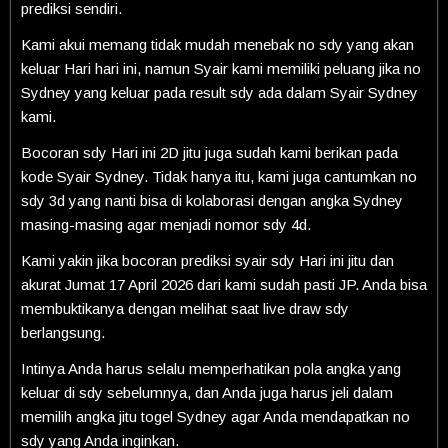
prediksi sendiri.
Kami akui memang tidak mudah menebak no sdy yang akan
keluar Hari hari ini, namun Syair kami memiliki peluang jika no
Sydney yang keluar pada result sdy ada dalam Syair Sydney
kami.
Bocoran sdy Hari ini 2D jitu juga sudah kami berikan pada
kode Syair Sydney. Tidak hanya itu, kami juga cantumkan no
sdy 3d yang nanti bisa di kolaborasi dengan angka Sydney
masing-masing agar menjadi nomor sdy 4d.
Kami yakin jika bocoran prediksi syair sdy Hari ini jitu dan
akurat Jumat 17 April 2026 dari kami sudah pasti JP. Anda bisa
membuktikanya dengan melihat saat live draw sdy
berlangsung.
Intinya Anda harus selalu memperhatikan pola angka yang
keluar di sdy sebelumnya, dan Anda juga harus jeli dalam
memilih angka jitu togel Sydney agar Anda mendapatkan no
sdy yang Anda inginkan.