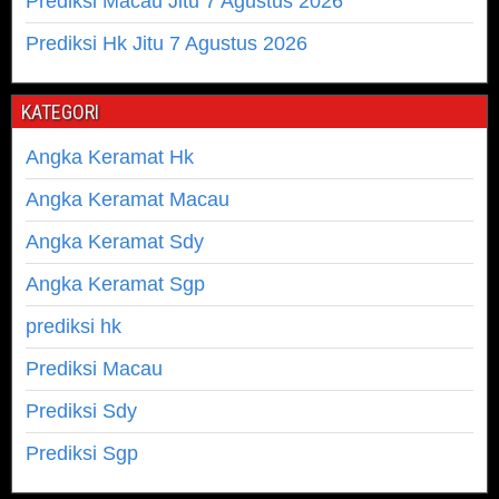
Prediksi Macau Jitu 7 Agustus 2026
Prediksi Hk Jitu 7 Agustus 2026
KATEGORI
Angka Keramat Hk
Angka Keramat Macau
Angka Keramat Sdy
Angka Keramat Sgp
prediksi hk
Prediksi Macau
Prediksi Sdy
Prediksi Sgp